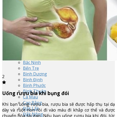
Tp. Hồ Chí Minh
Hà Nội
Cần Thơ
Đà Nẵng
Hải Phòng
An Giang
Bà Rịa-Vũng Tàu
Bạc Liêu
Bắc Giang
Bắc Kạn
Bắc Ninh
Bến Tre
Bình Dương
2
Bình Định
Bình Phước
Bình Thuận
Uống rượu bia khi bụng đói
Cà Mau
Cao Bằng
Khi bạn uống rượu bia, rượu bia sẽ được hấp thụ tại dạ
Đắk Lắk
dày và ruột non rồi đi vào máu đi khắp cơ thể và được
Đắk Nông
chuyển hóa tại gan
. Nếu bạn uống rượu bia khi đói, tức