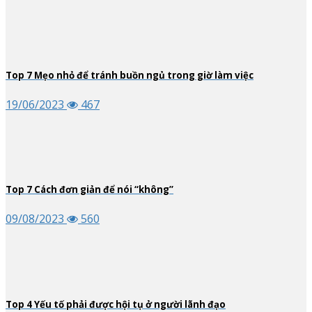
Top
7
Mẹo nhỏ để tránh buồn ngủ trong giờ làm việc
19/06/2023
467
Top
7
Cách đơn giản để nói “không”
09/08/2023
560
Top
4
Yếu tố phải được hội tụ ở người lãnh đạo