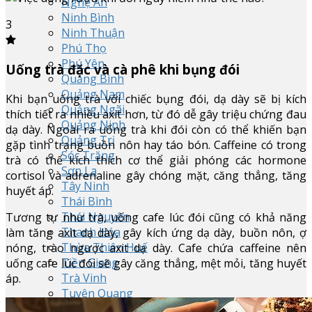
Nghệ An
Ninh Bình
3
Ninh Thuận
Phú Thọ
Phú Yên
Uống trà đặc và cà phê khi bụng đói
Quảng Bình
Quảng Nam
Khi bạn uống trà với chiếc bụng đói, dạ dày sẽ bị kích
Quảng Ngãi
thích tiết ra nhiều axit hơn, từ đó dễ gây triệu chứng đau
Quảng Ninh
dạ dày. Ngoài ra uống trà khi đói còn có thể khiến bạn
Quảng Trị
gặp tình trạng buồn nôn hay táo bón. Caffeine có trong
Sóc Trăng
trà có thể kích thích cơ thể giải phóng các hormone
Sơn La
cortisol và adrenaline gây chóng mặt, căng thẳng, tăng
Tây Ninh
huyết áp.
Thái Bình
Thái Nguyên
Tương tự như trà, uống cafe lúc đói cũng có khả năng
Thanh Hóa
làm tăng axit dạ dày, gây kích ứng dạ dày, buồn nôn, ợ
Thừa Thiên Huế
nóng, trào ngược axit dạ dày. Cafe chứa caffeine nên
Tiền Giang
uống cafe lúc đói sẽ gây căng thẳng, mệt mỏi, tăng huyết
Trà Vinh
áp.
Tuyên Quang
Vĩnh Long