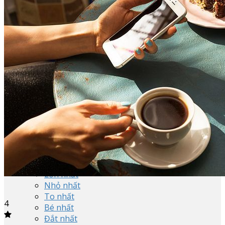
Vĩnh Phúc
Yên Bái
Miền Bắc
Miền Trung
Miền Nam
Uy tín nhất
Tốt nhất
Ngon nhất
Đẹp nhất
Hay nhất
Nổi tiếng nhất
Kỳ lạ nhất
Danh tiếng nhất
Độc đáo nhất
Hấp dẫn nhất
Lớn nhất
Nhỏ nhất
To nhất
4
Bé nhất
Đắt nhất