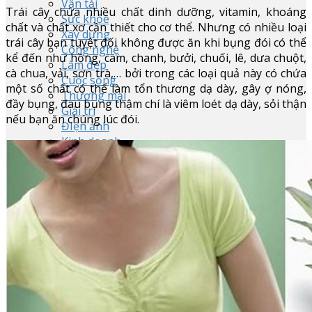
Vận tải
Trái cây chứa nhiều chất dinh dưỡng, vitamin, khoáng
Sức khỏe
chất và chất xơ cần thiết cho cơ thể. Nhưng có nhiều loại
Xây dựng
trái cây bạn tuyệt đối không được ăn khi bụng đói có thể
Công nghệ
kể đến như hồng, cam, chanh, bưởi, chuối, lê, dưa chuột,
Làm đẹp
cà chua, vải, sơn trà,… bởi trong các loại quả này có chứa
Cuộc sống
một số chất có thể làm tổn thương dạ dày, gây ợ nóng,
Thương mại
đầy bụng, đau bụng thậm chí là viêm loét dạ dày, sỏi thận
Giải trí
nếu bạn ăn chúng lúc đói.
ĐIện ảnh
Kinh doanh
Marketing
Quản trị
Chăn nuôi
Giao tiếp
Thực phẩm
Dược liệu
Kinh tế
Khí hậu
Văn hóa
Việt Nam
Thế giới