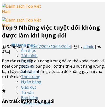
Skip
to
content
Top
9
Những việc tuyệt đối không
được làm khi bụng đói
Danh mục
Đăng vào lúc
10/07/2023
10/06/2024
|
by
admin
|
Ẩm thực
434|
Tài chính
Bạn cần cung cấp đủ năng lượng để cơ thể khỏe mạnh và
Du lịch
hoạt động tốt. Khi bụng đói, cơ thể thiếu hụt năng lượng,
Dịch vụ
bạn hãy tránh làm những việc sau để không gây hại cho
Sản phẩm
cơ thể nhé.
Thời trang
Ngân hàng
1
Giáo dục
Tư vấn
Bảo hiểm
Ăn trái cây khi bụng đói
Thể dục thể thao