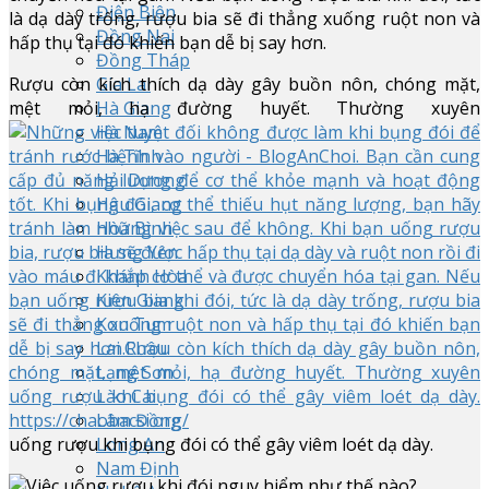
Điện Biên
là dạ dày trống, rượu bia sẽ đi thẳng xuống ruột non và
Đồng Nai
hấp thụ tại đó khiến bạn dễ bị say hơn.
Đồng Tháp
Gia Lai
Rượu còn kích thích dạ dày gây buồn nôn, chóng mặt,
Hà Giang
mệt mỏi, hạ đường huyết. Thường xuyên
Hà Nam
Hà Tĩnh
Hải Dương
Hậu Giang
Hòa Bình
Hưng Yên
Khánh Hòa
Kiên Giang
Kon Tum
Lai Châu
Lạng Sơn
Lào Cai
Lâm Đồng
Long An
uống rượu khi bụng đói có thể gây viêm loét dạ dày.
Nam Định