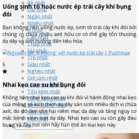
Rẻ nhất
Uống sinh tố hoặc nước ép trái cây khi bụng
Dài nhất
đói
Ngắn nhất
Nhiều nhất
Bạn không nên uống nước ép, sinh tố trái cây khi đói bởi
Ít nhất
chúng có chứa nhiều axit hữu cơ có thể gây tổn thương
Cao nhất
dạ dày và ảnh hưởng đến tiêu hóa.
Thấp nhất
Già nhất
Trẻ nhất
Giàu nhất
5
Nghèo nhất
Gợi cảm nhất
Nhai kẹo cao su khi bụng đói
Lãng mạng nhất
Tốn kém nhất
Không nên nhai kẹo cao su khi đói vì hành động nhai kẹo
Đáng sống nhất
của miệng sẽ kích thích dạ dày sản sinh nhiều dịch vị chứa
Kinh hoàng nhất
axit, do đó làm tổn hại niêm mạc dạ dày và tăng nguy cơ
Khó nhất
mắc bệnh viêm loét dạ dày. Nhai kẹo cao su còn gây đau
Hot nhất
bụng và đầy hơi nên hãy hạn chế ăn loại kẹo này.