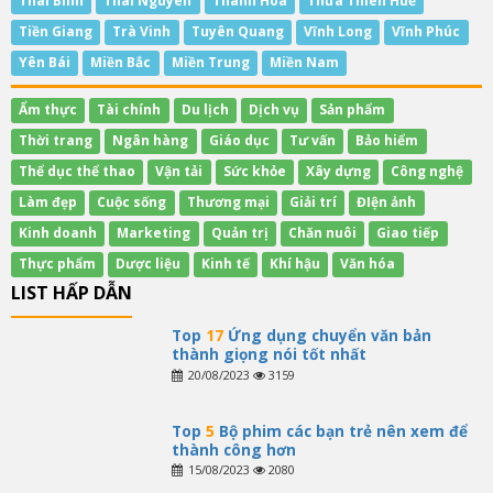
Thái Bình
Thái Nguyên
Thanh Hóa
Thừa Thiên Huế
Tiền Giang
Trà Vinh
Tuyên Quang
Vĩnh Long
Vĩnh Phúc
Yên Bái
Miền Bắc
Miền Trung
Miền Nam
Ẩm thực
Tài chính
Du lịch
Dịch vụ
Sản phẩm
Thời trang
Ngân hàng
Giáo dục
Tư vấn
Bảo hiểm
Thể dục thể thao
Vận tải
Sức khỏe
Xây dựng
Công nghệ
Làm đẹp
Cuộc sống
Thương mại
Giải trí
ĐIện ảnh
Kinh doanh
Marketing
Quản trị
Chăn nuôi
Giao tiếp
Thực phẩm
Dược liệu
Kinh tế
Khí hậu
Văn hóa
LIST HẤP DẪN
Top
17
Ứng dụng chuyển văn bản
thành giọng nói tốt nhất
20/08/2023
3159
Top
5
Bộ phim các bạn trẻ nên xem để
thành công hơn
15/08/2023
2080