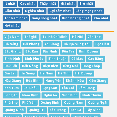
Ít nhất
Cao nhất
Thấp nhất
Già nhất
Trẻ nhất
Giàu nhất
Nghèo nhất
Gợi cảm nhất
Lãng mạng nhất
Tốn kém nhất
Đáng sống nhất
Kinh hoàng nhất
Khó nhất
Hot nhất
Việt Nam
Thế giới
Tp. Hồ Chí Minh
Hà Nội
Cần Thơ
Đà Nẵng
Hải Phòng
An Giang
Bà Rịa-Vũng Tàu
Bạc Liêu
Bắc Giang
Bắc Kạn
Bắc Ninh
Bến Tre
Bình Dương
Bình Định
Bình Phước
Bình Thuận
Cà Mau
Cao Bằng
Đắk Lắk
Đắk Nông
Điện Biên
Đồng Nai
Đồng Tháp
Gia Lai
Hà Giang
Hà Nam
Hà Tĩnh
Hải Dương
Hậu Giang
Hòa Bình
Hưng Yên
Khánh Hòa
Kiên Giang
Kon Tum
Lai Châu
Lạng Sơn
Lào Cai
Lâm Đồng
Long An
Nam Định
Nghệ An
Ninh Bình
Ninh Thuận
Phú Thọ
Phú Yên
Quảng Bình
Quảng Nam
Quảng Ngãi
Quảng Ninh
Quảng Trị
Sóc Trăng
Sơn La
Tây Ninh