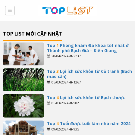
Skip
to
content
TOP LIST MỚI CẬP NHẬT
Top
1
Phòng khám Đa khoa tốt nhất ở
Thành phố Rạch Giá – Kiên Giang
20/04/2024
2237
Top
3
Lợi ích sức khỏe từ Cỏ tranh (Bạch
mao căn)
05/03/2024
1267
Top
4
Lợi ích sức khỏe từ Bạch thược
05/03/2024
982
Top
4
Tuổi được tuổi làm nhà năm 2024
09/02/2024
935