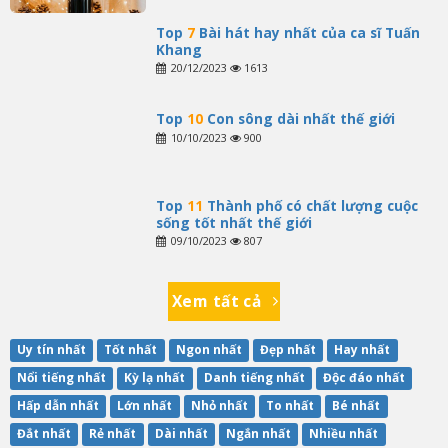
Top
7
Bài hát hay nhất của ca sĩ Tuấn
Khang
20/12/2023
1613
Top
10
Con sông dài nhất thế giới
10/10/2023
900
Top
11
Thành phố có chất lượng cuộc
sống tốt nhất thế giới
09/10/2023
807
Xem tất cả
Uy tín nhất
Tốt nhất
Ngon nhất
Đẹp nhất
Hay nhất
Nổi tiếng nhất
Kỳ lạ nhất
Danh tiếng nhất
Độc đáo nhất
Hấp dẫn nhất
Lớn nhất
Nhỏ nhất
To nhất
Bé nhất
Đắt nhất
Rẻ nhất
Dài nhất
Ngắn nhất
Nhiều nhất