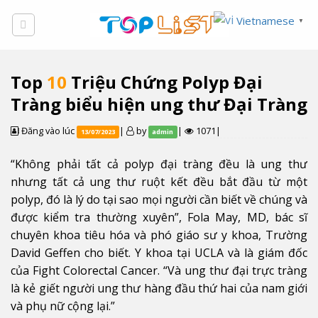
Skip
Vietnamese
▼
to
content
Top
10
Triệu Chứng Polyp Đại
Tràng biểu hiện ung thư Đại Tràng
Đăng vào lúc
|
by
|
1071|
13/07/2023
admin
“Không phải tất cả polyp đại tràng đều là ung thư
nhưng tất cả ung thư ruột kết đều bắt đầu từ một
polyp, đó là lý do tại sao mọi người cần biết về chúng và
được kiểm tra thường xuyên”, Fola May, MD, bác sĩ
chuyên khoa tiêu hóa và phó giáo sư y khoa, Trường
David Geffen cho biết. Y khoa tại UCLA và là giám đốc
của Fight Colorectal Cancer. “Và ung thư đại trực tràng
là kẻ giết người ung thư hàng đầu thứ hai của nam giới
và phụ nữ cộng lại.”