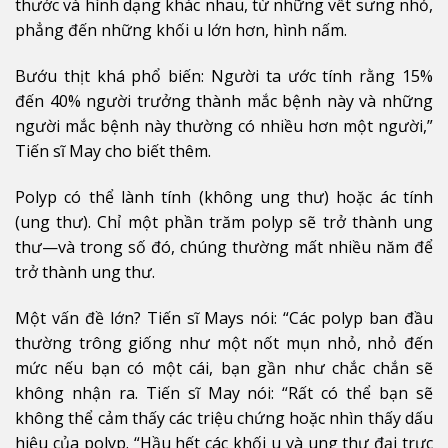
thước và hình dạng khác nhau, từ những vết sưng nhỏ,
phẳng đến những khối u lớn hơn, hình nấm.
Bướu thịt khá phổ biến: Người ta ước tính rằng 15%
đến 40% người trưởng thành mắc bệnh này và những
người mắc bệnh này thường có nhiều hơn một người,”
Tiến sĩ May cho biết thêm.
Polyp có thể lành tính (không ung thư) hoặc ác tính
(ung thư). Chỉ một phần trăm polyp sẽ trở thành ung
thư—và trong số đó, chúng thường mất nhiều năm để
trở thành ung thư.
Một vấn đề lớn? Tiến sĩ Mays nói: “Các polyp ban đầu
thường trông giống như một nốt mụn nhỏ, nhỏ đến
mức nếu bạn có một cái, bạn gần như chắc chắn sẽ
không nhận ra. Tiến sĩ May nói: “Rất có thể bạn sẽ
không thể cảm thấy các triệu chứng hoặc nhìn thấy dấu
hiệu của polyp. “Hầu hết các khối u và ung thư đại trực