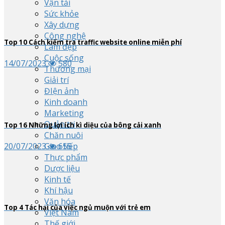
Vận tải
Sức khỏe
Xây dựng
Công nghệ
Top
10
Cách kiểm tra traffic website online miễn phí
Làm đẹp
Cuộc sống
14/07/2023
580
Thương mại
Giải trí
ĐIện ảnh
Kinh doanh
Marketing
Quản trị
Top
16
Những lợi ích kì diệu của bông cải xanh
Chăn nuôi
20/07/2023
655
Giao tiếp
Thực phẩm
Dược liệu
Kinh tế
Khí hậu
Văn hóa
Top
4
Tác hại của việc ngủ muộn với trẻ em
Việt Nam
Thế giới