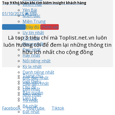
Top
9
Khó khăn khi tìm kiếm Insight khách hàng
Vĩnh Phúc
Yên Bái
01/10/2023
689
Miền Bắc
Miền Trung
Khách quan
Đầy đủ
Chính xác
Miền Nam
Uy tín nhất
Là top
3
tiêu chí mà Toplist.net.vn luôn
Tốt nhất
luôn hướng tới để đem lại những thông tin
Ngon nhất
Đẹp nhất
hữu ích nhất cho cộng đồng
Hay nhất
Nổi tiếng nhất
Kỳ lạ nhất
Danh tiếng nhất
Trang chủ
Độc đáo nhất
Giới thiệu
Hấp dẫn nhất
Chủ đề
Lớn nhất
Bản quyền
Nhỏ nhất
Liên hệ
To nhất
Bé nhất
Facebook
YouTube
Tiktok
Đắt nhất