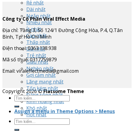
Rẻ nhất
Dài nhất
Ngắn nhất
Công ty Cổ Phần Viral Effect Media
Nhiều nhất
Ít nhất
Địa chỉ: Tầng 3, Số 124/1 Đường Cộng Hòa, P.4, Q.Tân
Cao nhất
Bình, Tp. Hồ Chí Minh
Thấp nhất
Điện thoại: 0363.138.938
Già nhất
Trẻ nhất
Mã số thuế: 0317759879
Giàu nhất
Nghèo nhất
Email: viraleffectmedia@gmail.com
Gợi cảm nhất
Lãng mạng nhất
Tốn kém nhất
Copyright 2026 ©
Flatsome Theme
Đáng sống nhất
Kinh hoàng nhất
Khó nhất
Assign a menu in Theme Options > Menus
Hot nhất