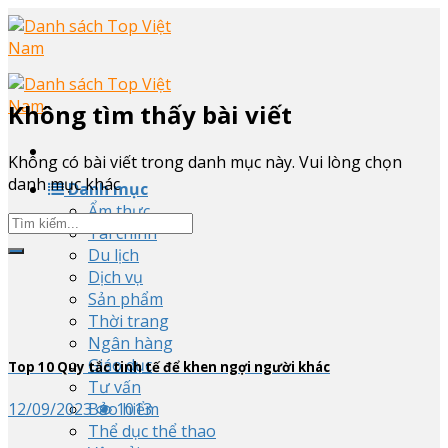
Skip
to
content
Không tìm thấy bài viết
Không có bài viết trong danh mục này. Vui lòng chọn
danh mục khác
Danh mục
Ẩm thực
Tài chính
Du lịch
Dịch vụ
Sản phẩm
Thời trang
Ngân hàng
Giáo dục
Top
10
Quy tắc tinh tế để khen ngợi người khác
Tư vấn
Bảo hiểm
12/09/2023
1013
Thể dục thể thao