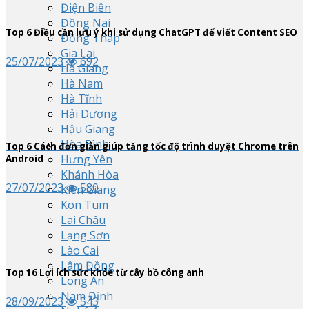
Điện Biên
Đồng Nai
Top
6
Điều cần lưu ý khi sử dụng ChatGPT để viết Content SEO
Đồng Tháp
Gia Lai
25/07/2023
692
Hà Giang
Hà Nam
Hà Tĩnh
Hải Dương
Hậu Giang
Hòa Bình
Top
6
Cách đơn giản giúp tăng tốc độ trình duyệt Chrome trên
Hưng Yên
Android
Khánh Hòa
27/07/2023
580
Kiên Giang
Kon Tum
Lai Châu
Lạng Sơn
Lào Cai
Lâm Đồng
Top
16
Lợi ích sức khỏe từ cây bồ công anh
Long An
Nam Định
28/09/2023
543