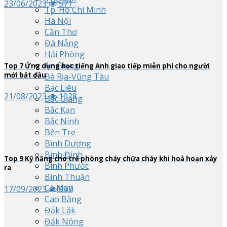
23/06/2023
571
Tp. Hồ Chí Minh
Hà Nội
Cần Thơ
Đà Nẵng
Hải Phòng
An Giang
Top
7
Ứng dụng học tiếng Anh giao tiếp miễn phí cho người
mới bắt đầu
Bà Rịa-Vũng Tàu
Bạc Liêu
21/08/2023
1028
Bắc Giang
Bắc Kạn
Bắc Ninh
Bến Tre
Bình Dương
Bình Định
Top
9
Kỹ năng cho trẻ phòng cháy chữa cháy khi hoả hoạn xảy
Bình Phước
ra
Bình Thuận
Cà Mau
17/09/2023
997
Cao Bằng
Đắk Lắk
Đắk Nông