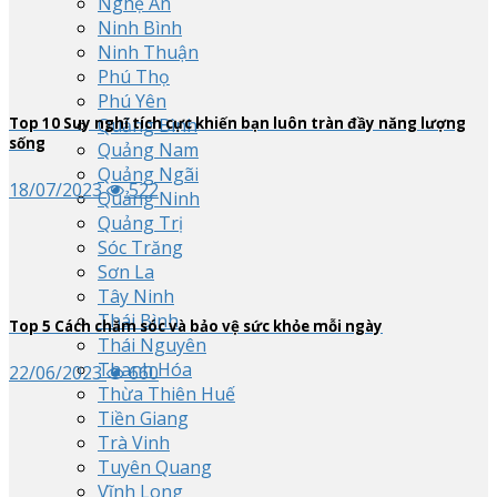
Nghệ An
Ninh Bình
Ninh Thuận
Phú Thọ
Phú Yên
Quảng Bình
Top
10
Suy nghĩ tích cực khiến bạn luôn tràn đầy năng lượng
sống
Quảng Nam
Quảng Ngãi
18/07/2023
522
Quảng Ninh
Quảng Trị
Sóc Trăng
Sơn La
Tây Ninh
Thái Bình
Top
5
Cách chăm sóc và bảo vệ sức khỏe mỗi ngày
Thái Nguyên
Thanh Hóa
22/06/2023
660
Thừa Thiên Huế
Tiền Giang
Trà Vinh
Tuyên Quang
Vĩnh Long