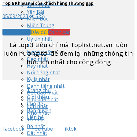
Top
6
Khiếu nại của khách hàng thường gặp
Vĩnh Phúc
Yên Bái
05/09/2023
522
Miền Bắc
Miền Trung
Khách quan
Đầy đủ
Chính xác
Miền Nam
Uy tín nhất
Là top
3
tiêu chí mà Toplist.net.vn luôn
Tốt nhất
luôn hướng tới để đem lại những thông tin
Ngon nhất
Đẹp nhất
hữu ích nhất cho cộng đồng
Hay nhất
Nổi tiếng nhất
Kỳ lạ nhất
Danh tiếng nhất
Trang chủ
Độc đáo nhất
Giới thiệu
Hấp dẫn nhất
Chủ đề
Lớn nhất
Bản quyền
Nhỏ nhất
Liên hệ
To nhất
Bé nhất
Facebook
YouTube
Tiktok
Đắt nhất