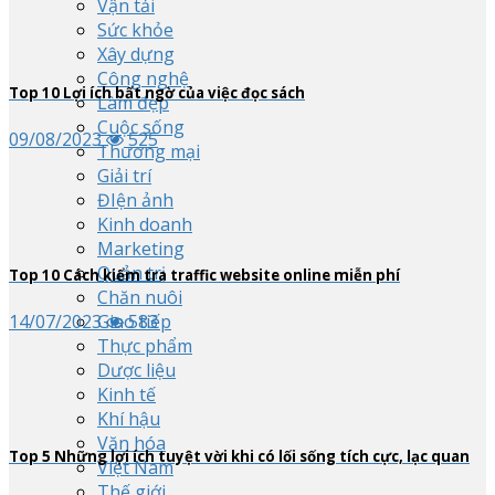
Vận tải
Sức khỏe
Xây dựng
Công nghệ
Top
10
Lợi ích bất ngờ của việc đọc sách
Làm đẹp
Cuộc sống
09/08/2023
525
Thương mại
Giải trí
ĐIện ảnh
Kinh doanh
Marketing
Quản trị
Top
10
Cách kiểm tra traffic website online miễn phí
Chăn nuôi
14/07/2023
583
Giao tiếp
Thực phẩm
Dược liệu
Kinh tế
Khí hậu
Văn hóa
Top
5
Những lợi ích tuyệt vời khi có lối sống tích cực, lạc quan
Việt Nam
Thế giới