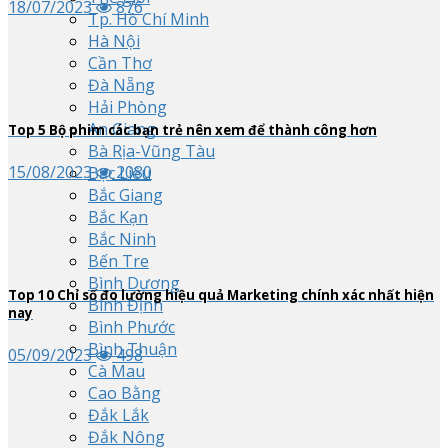
18/07/2023
876
Tp. Hồ Chí Minh
Hà Nội
Cần Thơ
Đà Nẵng
Hải Phòng
An Giang
Top
5
Bộ phim các bạn trẻ nên xem để thành công hơn
Bà Rịa-Vũng Tàu
15/08/2023
2080
Bạc Liêu
Bắc Giang
Bắc Kạn
Bắc Ninh
Bến Tre
Bình Dương
Top
10
Chỉ số đo lường hiệu quả Marketing chính xác nhất hiện
Bình Định
nay
Bình Phước
Bình Thuận
05/09/2023
498
Cà Mau
Cao Bằng
Đắk Lắk
Đắk Nông