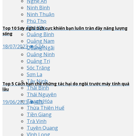
Nghệ An
Ninh Bình
Ninh Thuận
Phú Thọ
Phú Yên
Top
10
Suy nghĩ tích cực khiến bạn luôn tràn đầy năng lượng
Quảng Bình
sống
Quảng Nam
18/07/2023
524
Quảng Ngãi
Quảng Ninh
Quảng Trị
Sóc Trăng
Sơn La
Tây Ninh
Top
5
Cách hạn chế những tác hại do ngồi trước máy tính quá
Thái Bình
lâu
Thái Nguyên
Thanh Hóa
19/06/2023
476
Thừa Thiên Huế
Tiền Giang
Trà Vinh
Tuyên Quang
Vĩnh Long