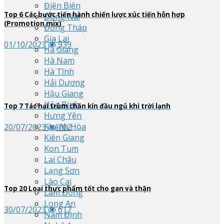
Điện Biên
Top
6
Các bước tiến hành chiến lược xúc tiến hỗn hợp
Đồng Nai
(Promotion mix)
Đồng Tháp
Gia Lai
01/10/2023
939
Hà Giang
Hà Nam
Hà Tĩnh
Hải Dương
Hậu Giang
Hòa Bình
Top
7
Tác hại trùm chăn kín đầu ngủ khi trời lạnh
Hưng Yên
Khánh Hòa
20/07/2023
762
Kiên Giang
Kon Tum
Lai Châu
Lạng Sơn
Lào Cai
Top
20
Loại thực phẩm tốt cho gan và thận
Lâm Đồng
Long An
30/07/2023
617
Nam Định