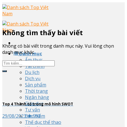
Skip
to
content
Không tìm thấy bài viết
Không có bài viết trong danh mục này. Vui lòng chọn
danh mục khác
Danh mục
Ẩm thực
Tài chính
Du lịch
Dịch vụ
Sản phẩm
Thời trang
Ngân hàng
Giáo dục
Top
4
Thành tố trong mô hình SWOT
Tư vấn
Bảo hiểm
29/08/2023
593
Thể dục thể thao