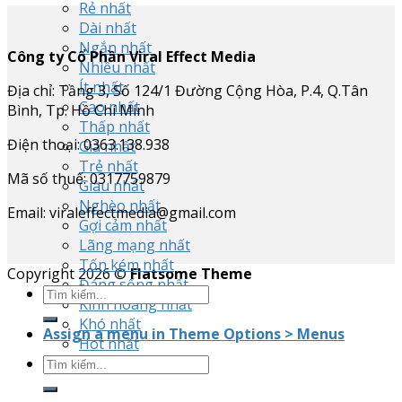
Rẻ nhất
Dài nhất
Ngắn nhất
Công ty Cổ Phần Viral Effect Media
Nhiều nhất
Ít nhất
Địa chỉ: Tầng 3, Số 124/1 Đường Cộng Hòa, P.4, Q.Tân
Cao nhất
Bình, Tp. Hồ Chí Minh
Thấp nhất
Điện thoại: 0363.138.938
Già nhất
Trẻ nhất
Mã số thuế: 0317759879
Giàu nhất
Nghèo nhất
Email: viraleffectmedia@gmail.com
Gợi cảm nhất
Lãng mạng nhất
Tốn kém nhất
Copyright 2026 ©
Flatsome Theme
Đáng sống nhất
Kinh hoàng nhất
Khó nhất
Assign a menu in Theme Options > Menus
Hot nhất