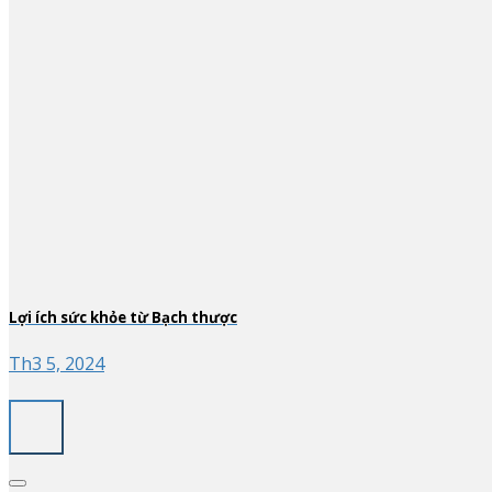
Lợi ích sức khỏe từ Bạch thược
Th3 5, 2024