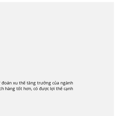
 đoán
xu thế
tăng trưởng
của ngành
ch hàng
tốt hơn,
có được
lợi thế cạnh