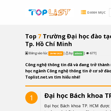
Skip
to
DANH MỤC
content
Top
7
Trường Đại học đào tạ
Tp. Hồ Chí Minh
Đăng vào lúc
|
by
|
677|
20/06/2023
admin
Công nghệ thông tin đã và đang trở thành n
học ngành Công nghệ thông tin ở cơ sở đào
Toplist.net.vn tìm hiểu nhé!
Đại học Bách khoa T
1
Đại học Bách khoa TP. HCM được 