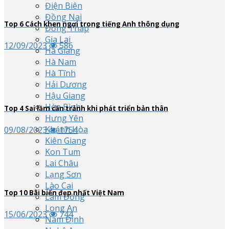
Điện Biên
Đồng Nai
Top
6
Cách khen ngợi trong tiếng Anh thông dụng
Đồng Tháp
Gia Lai
12/09/2023
586
Hà Giang
Hà Nam
Hà Tĩnh
Hải Dương
Hậu Giang
Hòa Bình
Top
4
Sai lầm cần tránh khi phát triển bản thân
Hưng Yên
Khánh Hòa
09/08/2023
1754
Kiên Giang
Kon Tum
Lai Châu
Lạng Sơn
Lào Cai
Top
10
Bãi biển đẹp nhất Việt Nam
Lâm Đồng
Long An
15/06/2023
744
Nam Định