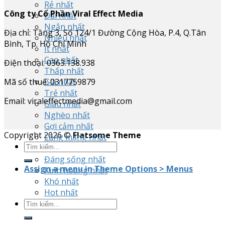
Rẻ nhất
Công ty Cổ Phần Viral Effect Media
Dài nhất
Ngắn nhất
Địa chỉ: Tầng 3, Số 124/1 Đường Cộng Hòa, P.4, Q.Tân
Nhiều nhất
Bình, Tp. Hồ Chí Minh
Ít nhất
Cao nhất
Điện thoại: 0363.138.938
Thấp nhất
Mã số thuế: 0317759879
Già nhất
Trẻ nhất
Email: viraleffectmedia@gmail.com
Giàu nhất
Nghèo nhất
Gợi cảm nhất
Copyright 2026 ©
Flatsome Theme
Lãng mạng nhất
Tốn kém nhất
Đáng sống nhất
Assign a menu in Theme Options > Menus
Kinh hoàng nhất
Khó nhất
Hot nhất