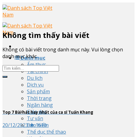
Skip
to
content
Không tìm thấy bài viết
Không có bài viết trong danh mục này. Vui lòng chọn
danh mục khác
Danh mục
Ẩm thực
Tài chính
Du lịch
Dịch vụ
Sản phẩm
Thời trang
Ngân hàng
Giáo dục
Top
7
Bài hát hay nhất của ca sĩ Tuấn Khang
Tư vấn
Bảo hiểm
20/12/2023
1610
Thể dục thể thao