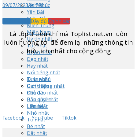
09/07/2023
708
Vĩnh Phúc
Yên Bái
Miền Bắc
Khách quan
Đầy đủ
Chính xác
Miền Trung
Miền Nam
Là top
3
tiêu chí mà Toplist.net.vn luôn
Uy tín nhất
luôn hướng tới để đem lại những thông tin
Tốt nhất
hữu ích nhất cho cộng đồng
Ngon nhất
Đẹp nhất
Hay nhất
Nổi tiếng nhất
Trang chủ
Kỳ lạ nhất
Giới thiệu
Danh tiếng nhất
Chủ đề
Độc đáo nhất
Bản quyền
Hấp dẫn nhất
Liên hệ
Lớn nhất
Nhỏ nhất
Facebook
YouTube
Tiktok
To nhất
Bé nhất
Đắt nhất