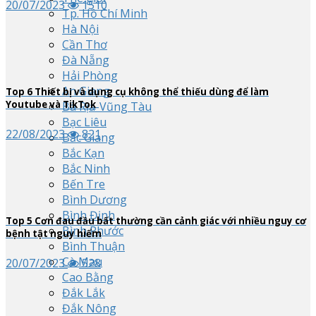
20/07/2023
1510
Tp. Hồ Chí Minh
Hà Nội
Cần Thơ
Đà Nẵng
Hải Phòng
An Giang
Top
6
Thiết bị và dụng cụ không thể thiếu dùng để làm
Youtube và TikTok
Bà Rịa-Vũng Tàu
Bạc Liêu
22/08/2023
821
Bắc Giang
Bắc Kạn
Bắc Ninh
Bến Tre
Bình Dương
Bình Định
Top
5
Cơn đau đầu bất thường cần cảnh giác với nhiều nguy cơ
Bình Phước
bệnh tật nguy hiểm
Bình Thuận
Cà Mau
20/07/2023
528
Cao Bằng
Đắk Lắk
Đắk Nông