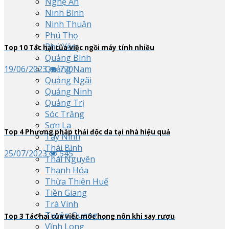
Nghệ An
Ninh Bình
Ninh Thuận
Phú Thọ
Phú Yên
Top
10
Tác hại của việc ngồi máy tính nhiều
Quảng Bình
Quảng Nam
19/06/2023
770
Quảng Ngãi
Quảng Ninh
Quảng Trị
Sóc Trăng
Sơn La
Top
4
Phương pháp thải độc da tại nhà hiệu quả
Tây Ninh
Thái Bình
25/07/2023
545
Thái Nguyên
Thanh Hóa
Thừa Thiên Huế
Tiền Giang
Trà Vinh
Tuyên Quang
Top
3
Tác hại của việc móc họng nôn khi say rượu
Vĩnh Long