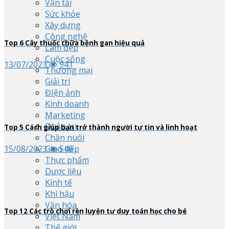
Vận tải
Sức khỏe
Xây dựng
Công nghệ
Top
6
Cây thuốc chữa bệnh gan hiệu quả
Làm đẹp
Cuộc sống
13/07/2023
941
Thương mại
Giải trí
ĐIện ảnh
Kinh doanh
Marketing
Quản trị
Top
5
Cách giúp bạn trở thành người tự tin và linh hoạt
Chăn nuôi
15/08/2023
546
Giao tiếp
Thực phẩm
Dược liệu
Kinh tế
Khí hậu
Văn hóa
Top
12
Các trò chơi rèn luyện tư duy toán học cho bé
Việt Nam
Thế giới