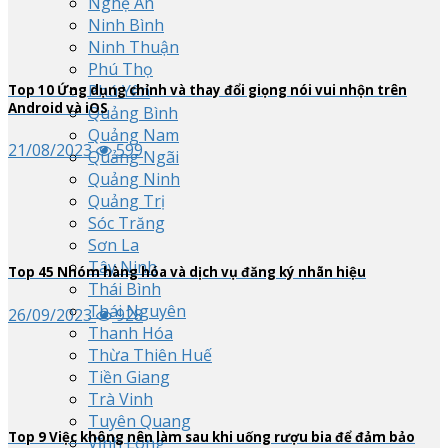
Nghệ An
Ninh Bình
Ninh Thuận
Phú Thọ
Phú Yên
Top
10
Ứng dụng chỉnh và thay đổi giọng nói vui nhộn trên
Android và iOS
Quảng Bình
Quảng Nam
21/08/2023
599
Quảng Ngãi
Quảng Ninh
Quảng Trị
Sóc Trăng
Sơn La
Tây Ninh
Top
45
Nhóm hàng hóa và dịch vụ đăng ký nhãn hiệu
Thái Bình
Thái Nguyên
26/09/2023
928
Thanh Hóa
Thừa Thiên Huế
Tiền Giang
Trà Vinh
Tuyên Quang
Top
9
Việc không nên làm sau khi uống rượu bia để đảm bảo
Vĩnh Long