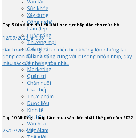
Vận tải
Sức khỏe
Xây dựng
Công nghệ
Top
5
Địa điểm du lịch Đài Loan cực hấp dẫn cho mùa hè
Làm đẹp
Cuộc sống
12/09/2023
536
Thương mại
Giải trí
Đài Loan là vùng đất có diện tích không lớn nhưng lại
ĐIện ảnh
đông dân cư sinh sống cùng với lối sống nhộn nhịp, đầy
Kinh doanh
màu sắc của những tòa nhà...
Marketing
Quản trị
Chăn nuôi
Giao tiếp
Thực phẩm
Dược liệu
Kinh tế
Khí hậu
Top
10
Những trung tâm mua sắm lớn nhất thế giới năm 2022
Văn hóa
Việt Nam
25/07/2023
772
Thế giới