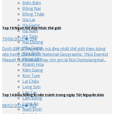
Điện Biên
Đồng Nai
Đồng Tháp
Gia Lai
Hà Giang
Top
10
Ngọn núi đẹp nhất thế giới
Hà Nam
Hà Tĩnh
19/06/2023
734
Hải Dương
Hậu Giang
Dưới đây là Top ngọn núi đẹp nhất thế giới theo bảng
Hòa Bình
xếp hạng của tạp chí National Geographic: 1Núi Everest
Hưng Yên
(Nepal) Núi Everest (hay còn gọi là Núi Qomolangma)...
Khánh Hòa
Kiên Giang
Kon Tum
Lai Châu
Lạng Sơn
Lào Cai
Top
14
Điều kiêng kị nên tránh trong ngày Tết Nguyên Đán
Lâm Đồng
Long An
08/02/2024
753
Nam Định