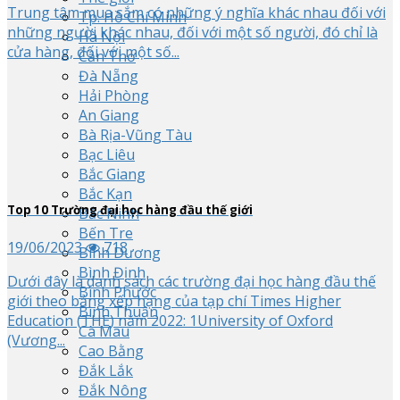
Trung tâm mua sắm có những ý nghĩa khác nhau đối với
Tp. Hồ Chí Minh
những người khác nhau, đối với một số người, đó chỉ là
Hà Nội
cửa hàng, đối với một số...
Cần Thơ
Đà Nẵng
Hải Phòng
An Giang
Bà Rịa-Vũng Tàu
Bạc Liêu
Bắc Giang
Bắc Kạn
Top
10
Trường đại học hàng đầu thế giới
Bắc Ninh
Bến Tre
19/06/2023
718
Bình Dương
Bình Định
Dưới đây là danh sách các trường đại học hàng đầu thế
Bình Phước
giới theo bảng xếp hạng của tạp chí Times Higher
Bình Thuận
Education (THE) năm 2022: 1University of Oxford
Cà Mau
(Vương...
Cao Bằng
Đắk Lắk
Đắk Nông