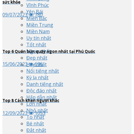
sức khỏe
Vĩnh Phúc
Yên Bái
09/07/2023
780
Miền Bắc
Miền Trung
Miền Nam
Uy tín nhất
Tốt nhất
Ngon nhất
Top
6
Quán bún quậy ngon nhất tại Phú Quốc
Đẹp nhất
15/06/2023
696
Hay nhất
Nổi tiếng nhất
Kỳ lạ nhất
Danh tiếng nhất
Độc đáo nhất
Hấp dẫn nhất
Top
8
Cách khen người khác
Lớn nhất
Nhỏ nhất
12/09/2023
1053
To nhất
Bé nhất
Đắt nhất