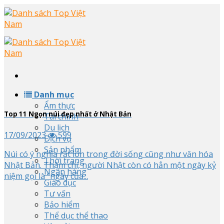
Skip
to
content
Danh mục
Ẩm thực
Top
11
Ngọn núi đẹp nhất ở Nhật Bản
Tài chính
Du lịch
17/09/2023
599
Dịch vụ
Sản phẩm
Núi có ý nghĩa rất lớn trong đời sống cũng như văn hóa
Thời trang
Nhật Bản. Thậm chí, người Nhật còn có hẳn một ngày kỷ
Ngân hàng
niệm gọi là “ngày của...
Giáo dục
Tư vấn
Bảo hiểm
Thể dục thể thao