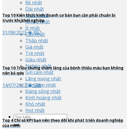
Rẻ nhất
Dài nhất
Ngắn nhất
Top
10
Kiến thức kinh doanh cơ bản bạn cần phải chuẩn bị
trước khi khởi nghiệp
Nhiều nhất
Ít nhất
31/08/2023
887
Cao nhất
Thấp nhất
Già nhất
Trẻ nhất
Giàu nhất
Nghèo nhất
Top
10
Triệu chứng thầm lặng của bệnh thiếu máu bạn không
Gợi cảm nhất
nên bỏ qua
Lãng mạng nhất
Tốn kém nhất
14/07/2023
536
Đáng sống nhất
Kinh hoàng nhất
Khó nhất
Hot nhất
Top
4
Chỉ số KPI bạn nên theo dõi khi phát triển doanh nghiệp
của mình