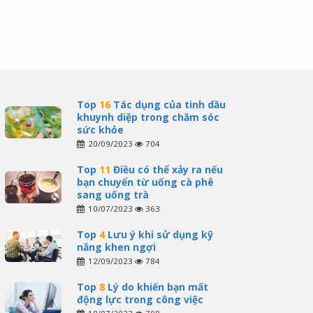
Top
16
Tác dụng của tinh dầu
khuynh diệp trong chăm sóc
sức khỏe
20/09/2023
704
Top
11
Điều có thể xảy ra nếu
bạn chuyển từ uống cà phê
sang uống trà
10/07/2023
363
Top
4
Lưu ý khi sử dụng kỹ
năng khen ngợi
12/09/2023
784
Top
8
Lý do khiến bạn mất
động lực trong công việc