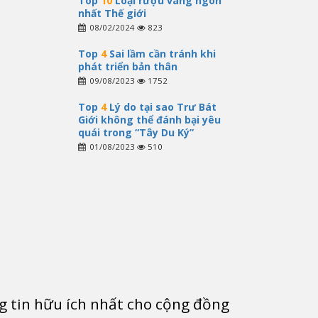
Top
10
Loại rượu vang ngon
nhất Thế giới
08/02/2024
823
Top
4
Sai lầm cần tránh khi
phát triển bản thân
09/08/2023
1752
Top
4
Lý do tại sao Trư Bát
Giới không thể đánh bại yêu
quái trong “Tây Du Ký”
01/08/2023
510
g tin hữu ích nhất cho cộng đồng