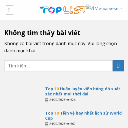
Skip
Vietnamese
▼
to
content
Không tìm thấy bài viết
Không có bài viết trong danh mục này. Vui lòng chọn
danh mục khác
Top
10
Huấn luyện viên bóng đá xuất
sắc nhất mọi thời đại
24/09/2023
626
Top
10
Tiền vệ hay nhất lịch sử World
Cup
24/09/2023
669