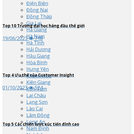
Điện Biên
Đồng Nai
Đồng Tháp
Gia Lai
Top
10
Trường đại học hàng đầu thế giới
Hà Giang
Hà Nam
19/06/2023
718
Hà Tĩnh
Hải Dương
Hậu Giang
Hòa Bình
Hưng Yên
Top
4
Ưu thế của Customer Insight
Khánh Hòa
Kiên Giang
01/10/2023
524
Kon Tum
Lai Châu
Lạng Sơn
Lào Cai
Lâm Đồng
Long An
Top
5
Các chiến lược xúc tiến đỉnh cao
Nam Định