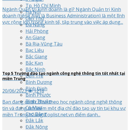
Tp. Hồ Chí Minh
Ngành Quản trị kinh doanh là gì? Ngành Quản trị Kinh
Hà Nội
doanh (tiếng Anh là Business Administration) là một lĩnh
Cần Thơ
vực rộng lớn trong kinh tế, tập trung vào việc áp dụng...
Đà Nẵng
Hải Phòng
An Giang
Bà Rịa-Vũng Tàu
Bạc Liêu
Bắc Giang
Bắc Kạn
Bắc Ninh
Top
5
Trường đào tạo ngành công nghệ thông tin tốt nhất tại
Bến Tre
miền Trung
Bình Dương
Bình Định
20/06/2023
1218
Bình Phước
Bình Thuận
Bạn đang có dự định theo học ngành công nghệ thông
Cà Mau
tin và đang tìm kiếm một địa chỉ đào tạo uy tín tại khu vự
Cao Bằng
miền Trung? Cùng Toplist.net.vn điểm danh...
Đắk Lắk
Đắk Nông