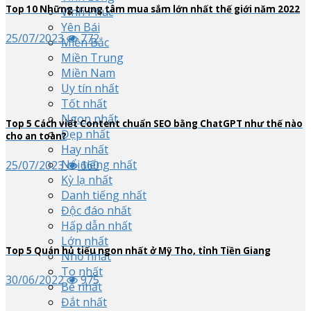
Top
10
Những trung tâm mua sắm lớn nhất thế giới năm 2022
Vĩnh Phúc
Yên Bái
25/07/2023
772
Miền Bắc
Miền Trung
Miền Nam
Uy tín nhất
Tốt nhất
Ngon nhất
Top
5
Cách viết Content chuẩn SEO bằng ChatGPT như thế nào
Đẹp nhất
cho an toàn?
Hay nhất
Nổi tiếng nhất
25/07/2023
660
Kỳ lạ nhất
Danh tiếng nhất
Độc đáo nhất
Hấp dẫn nhất
Lớn nhất
Top
5
Quán hủ tiếu ngon nhất ở Mỹ Tho, tỉnh Tiền Giang
Nhỏ nhất
To nhất
30/06/2022
975
Bé nhất
Đắt nhất