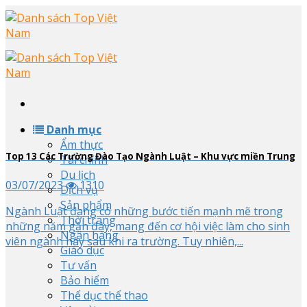
Skip
to
content
Danh mục
Ẩm thực
Top
13
Các Trường Đào Tạo Ngành Luật – Khu vực miền Trung
Tài chính
Du lịch
03/07/2023
1310
Dịch vụ
Sản phẩm
Ngành Luật đang có những bước tiến mạnh mẽ trong
Thời trang
những năm gần đây, mang đến cơ hội việc làm cho sinh
Ngân hàng
viên ngành này sau khi ra trường. Tuy nhiên,...
Giáo dục
Tư vấn
Bảo hiểm
Thể dục thể thao