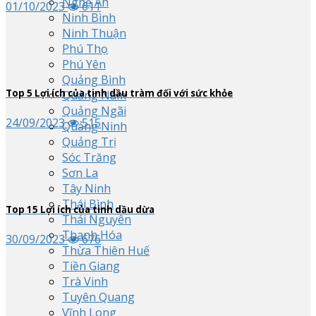
Nghệ An
01/10/2023
611
Ninh Bình
Ninh Thuận
Phú Thọ
Phú Yên
Quảng Bình
Top
5
Lợi ích của tinh dầu tràm đối với sức khỏe
Quảng Nam
Quảng Ngãi
24/09/2023
515
Quảng Ninh
Quảng Trị
Sóc Trăng
Sơn La
Tây Ninh
Thái Bình
Top
15
Lợi ích của tinh dầu dừa
Thái Nguyên
Thanh Hóa
30/09/2023
676
Thừa Thiên Huế
Tiền Giang
Trà Vinh
Tuyên Quang
Vĩnh Long