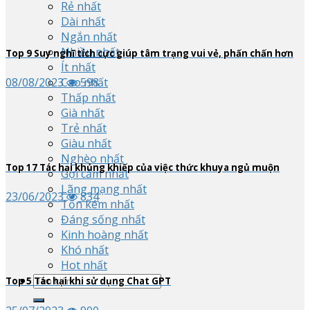
Rẻ nhất
Dài nhất
Ngắn nhất
Nhiều nhất
Top
9
Suy nghĩ tích cực giúp tâm trạng vui vẻ, phấn chấn hơn
Ít nhất
Cao nhất
08/08/2023
598
Thấp nhất
Già nhất
Trẻ nhất
Giàu nhất
Nghèo nhất
Top
17
Tác hại khủng khiếp của việc thức khuya ngủ muộn
Gợi cảm nhất
Lãng mạng nhất
23/06/2023
834
Tốn kém nhất
Đáng sống nhất
Kinh hoàng nhất
Khó nhất
Hot nhất
Top
5
Tác hại khi sử dụng Chat GPT