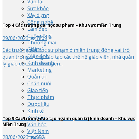
Vận tải
Sức khỏe
Xây dựng
Công nghệ
Top
4
Các trường đại học sư phạm – Khu vực miền Trung
Làm đẹp
Cuộc sống
29/06/2023
7809
Thương mại
Giải trí
Các trường đại học sư phạm ở miền trung đóng vai trò
ĐIện ảnh
quan trọng trong đào tạo các thế hệ giáo viên, nhà quản
Kinh doanh
lý giáo dục và các chuyên...
Marketing
Quản trị
Chăn nuôi
Giao tiếp
Thực phẩm
Dược liệu
Kinh tế
Khí hậu
Top
9
Các trường đào tạo ngành quản trị kinh doanh – Khu vực
Văn hóa
Miền Trung
Việt Nam
28/06/2023
952
Thế giới