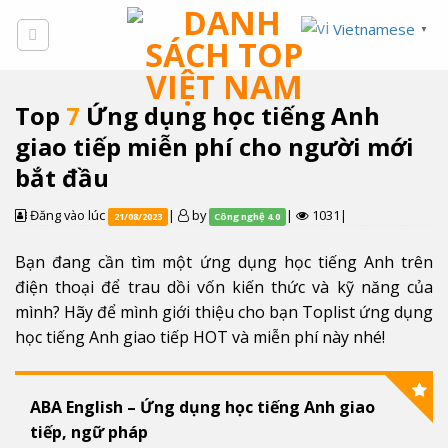
Skip
Vietnamese
▼
to
content
Top
7
Ứng dụng học tiếng Anh
giao tiếp miễn phí cho người mới
bắt đầu
Đăng vào lúc
|
by
|
1031|
21/08/2023
Công nghệ 4.0
Bạn đang cần tìm một ứng dụng học tiếng Anh trên
điện thoại để trau dồi vốn kiến thức và kỹ năng của
mình? Hãy để mình giới thiệu cho bạn Toplist ứng dụng
học tiếng Anh giao tiếp HOT và miễn phí này nhé!
ABA English – Ứng dụng học tiếng Anh giao
tiếp, ngữ pháp