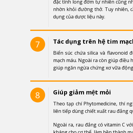
đặc tính long đờm tự nhiên cũng n
nhờn khỏi đường thở. Tuy nhiên, 
dụng của dược liệu này.
Tác dụng trên hệ tim mạc
7
Biển súc chứa silica và flavonoid 
mạch máu. Ngoài ra còn giúp điều 
giúp ngăn ngừa chứng xơ vữa động 
Giúp giảm mệt mỏi
8
Theo tạp chí Phytomedicine, thí ng
liên tiếp dùng chiết xuất rau đắng qu
Ngoài ra, rau đắng có vitamin C vớ
kháng cho cơ thể, làm bền thành mạ