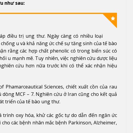
ứu như sau:
áp điều trị ung thư. Ngày càng có nhiều loại
 chống u và khả năng ức chế sự tăng sinh của tế bào
ận rằng các hợp chất phenolic có trong biển súc có
ối u mạnh mẽ. Tuy nhiên, việc nghiên cứu dược liệu
nghiên cứu hơn nữa trước khi có thể xác nhận hiệu
of Phamarceautical Sciences, chiết xuất cồn của rau
 vú dòng MCF – 7. Nghiên cứu ở Iran cũng cho kết quả
át triển của tế bào ung thư.
á trình oxy hóa, khử các gốc tự do dẫn đến ngăn ức
lợi cho các bệnh nhân mắc bệnh Parkinson, Alzheimer,