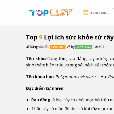
Skip
to
DANH MỤC
content
Top
9
Lợi ích sức khỏe từ cây
Đăng vào lúc
|
by
|
511|
28/09/2023
Lê Thị Thủy
Tên khác:
Càng tôm; rau đắng; cây xương cá; 
sinh thảo; biển trúc; vương sô; bách tiết thảo; 
Tên khoa học:
Polygonum aviculare
L. Họ:
Po
Đặc điểm tự nhiên:
Rau đắng
là loại cây cỏ nhỏ, mọc bò trên m
Thân cây có màu đỏ tím, có khi cây mọc ca