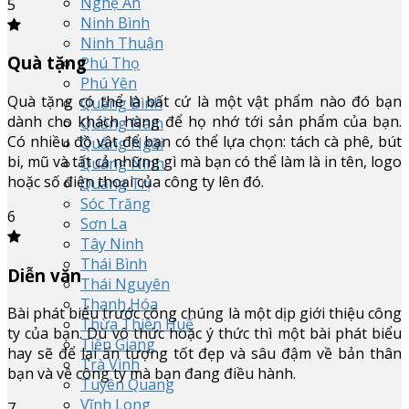
Nghệ An
5
Ninh Bình
Ninh Thuận
Quà tặng
Phú Thọ
Phú Yên
Quà tặng có thể là bất cứ là một vật phẩm nào đó bạn
Quảng Bình
dành cho khách hàng để họ nhớ tới sản phẩm của bạn.
Quảng Nam
Có nhiều đồ vật để bạn có thể lựa chọn: tách cà phê, bút
Quảng Ngãi
bi, mũ và tất cả những gì mà bạn có thể làm là in tên, logo
Quảng Ninh
hoặc số điện thoại của công ty lên đó.
Quảng Trị
Sóc Trăng
6
Sơn La
Tây Ninh
Thái Bình
Diễn văn
Thái Nguyên
Thanh Hóa
Bài phát biểu trước công chúng là một dịp giới thiệu công
Thừa Thiên Huế
ty của bạn. Dù vô thức hoặc ý thức thì một bài phát biểu
Tiền Giang
hay sẽ để lại ấn tượng tốt đẹp và sâu đậm về bản thân
Trà Vinh
bạn và về công ty mà bạn đang điều hành.
Tuyên Quang
Vĩnh Long
7