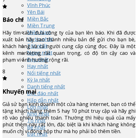
Vĩnh Phúc
Yên Bái
Miền Bắc
Báo chí
Miền Trung
Miền Nam
Hãy tìm cách đưa công ty của bạn lên báo. Khi đã được
Uy tín nhất
xuất bản hãy sao thành nhiều bản để gửi cho bạn bè,
Tốt nhất
khách hàng và cả người cung cấp cùng đọc. Đây là một
Ngon nhất
kênh marketing rất quan trọng, có độ tin cậy cao và
Đẹp nhất
phạm vi ảnh hưởng rộng rãi.
Hay nhất
8
Nổi tiếng nhất
Kỳ lạ nhất
Danh tiếng nhất
Khuyến mại
Độc đáo nhất
Hấp dẫn nhất
Giả sử bạn kinh doanh một cửa hàng internet, bạn có thể
Lớn nhất
tặng khách hàng thêm 5 hay 10 phút truy cập và hãy ghi
Nhỏ nhất
rõ vào phiếu thanh toán. Thường thì hiệu quả của mấy
To nhất
phút thêm này rất lớn, đặc biệt là khi khách hàng không
Bé nhất
muốn chỉ vì đóng hộp thư mà họ phải bỏ thêm tiền.
Đắt nhất