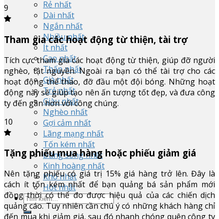
Rẻ nhất
9
Dài nhất
Ngắn nhất
Nhiều nhất
Tham gia các hoạt động từ thiện, tài trợ
Ít nhất
Cao nhất
Tích cực tham gia các hoạt động từ thiện, giúp đỡ người
Thấp nhất
nghèo, tật nguyền. Ngoài ra bạn có thể tài trợ cho các
Già nhất
hoạt động thể thao, đỡ đầu một đội bóng. Những hoạt
Trẻ nhất
động này sẽ giúp tạo nên ấn tượng tốt đẹp, và đưa công
Giàu nhất
ty đến gần hơn với công chúng.
Nghèo nhất
10
Gợi cảm nhất
Lãng mạng nhất
Tốn kém nhất
Tặng phiếu mua hàng hoặc phiếu giảm giá
Đáng sống nhất
Kinh hoàng nhất
Nên tặng phiếu có giá trị 15% giá hàng trở lên. Đây là
Khó nhất
cách ít tốn kém nhất để bạn quảng bá sản phẩm mới
Hot nhất
đồng thời có thể đo được hiệu quả của các chiến dịch
quảng cáo. Tuy nhiên cần chú ý có những khách hàng chỉ
đến mua khi giảm giá, sau đó nhanh chóng quên công ty