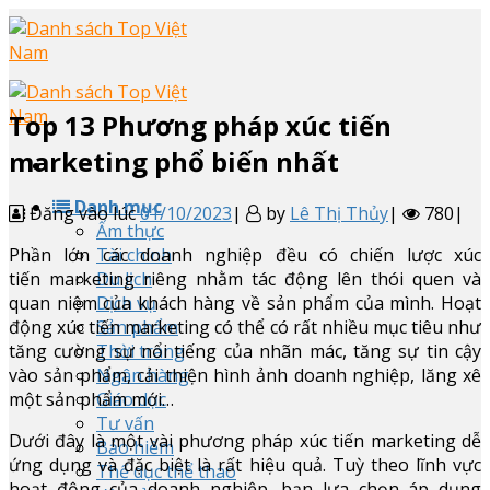
Skip
to
content
Top
13
Phương pháp xúc tiến
marketing phổ biến nhất
Danh mục
Đăng vào lúc
01/10/2023
|
by
Lê Thị Thủy
|
780|
Ẩm thực
Phần lớn các doanh nghiệp đều có chiến lược xúc
Tài chính
tiến marketing riêng nhằm tác động lên thói quen và
Du lịch
quan niệm của khách hàng về sản phẩm của mình. Hoạt
Dịch vụ
động xúc tiến marketing có thể có rất nhiều mục tiêu như
Sản phẩm
tăng cường sự nổi tiếng của nhãn mác, tăng sự tin cậy
Thời trang
vào sản phẩm, cải thiện hình ảnh doanh nghiệp, lăng xê
Ngân hàng
một sản phẩm mới…
Giáo dục
Tư vấn
Dưới đây là một vài phương pháp xúc tiến marketing dễ
Bảo hiểm
ứng dụng và đặc biệt là rất hiệu quả. Tuỳ theo lĩnh vực
Thể dục thể thao
hoạt động của doanh nghiệp, bạn lựa chọn áp dụng