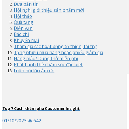
Đưa bản tin
Hội nghị giới thiệu sản phẩm mới
Hội thảo
Quà tặng
Diễn văn
Báo chí
Khuyến mại
Tham gia các hoạt động từ thiện, tài trợ
Tặng phiếu mua hàng hoặc phiếu giảm giá
Hàng mẫu/ Dùng thử miễn phí
Phát hành thẻ chăm sóc đặc biệt
Luôn nói lời cảm ơn
Top
7
Cách khám phá Customer Insight
01/10/2023
642