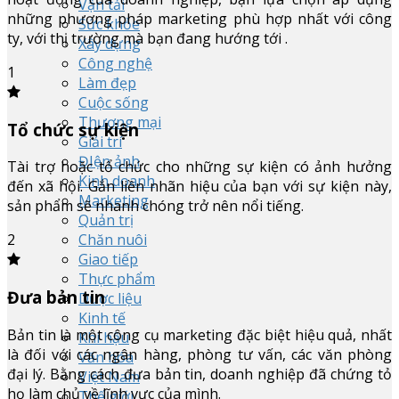
Vận tải
những phương pháp marketing phù hợp nhất với công
Sức khỏe
ty, với thị trường mà bạn đang hướng tới .
Xây dựng
Công nghệ
1
Làm đẹp
Cuộc sống
Thương mại
Tổ chức sự kiện
Giải trí
ĐIện ảnh
Tài trợ hoặc tổ chức cho những sự kiện có ảnh hưởng
Kinh doanh
đến xã hội. Gắn liền nhãn hiệu của bạn với sự kiện này,
Marketing
sản phẩm sẽ nhanh chóng trở nên nổi tiếng.
Quản trị
Chăn nuôi
2
Giao tiếp
Thực phẩm
Đưa bản tin
Dược liệu
Kinh tế
Bản tin là một công cụ marketing đặc biệt hiệu quả, nhất
Khí hậu
là đối với các ngân hàng, phòng tư vấn, các văn phòng
Văn hóa
đại lý. Bằng cách đưa bản tin, doanh nghiệp đã chứng tỏ
Việt Nam
họ làm chủ về lĩnh vực của mình.
Thế giới