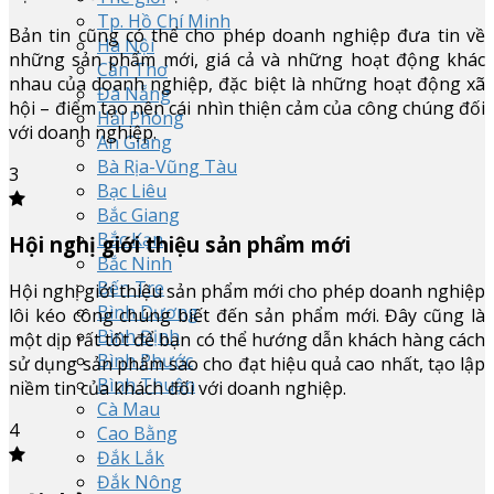
Tp. Hồ Chí Minh
Bản tin cũng có thể cho phép doanh nghiệp đưa tin về
Hà Nội
những sản phẩm mới, giá cả và những hoạt động khác
Cần Thơ
nhau của doanh nghiệp, đặc biệt là những hoạt động xã
Đà Nẵng
hội – điểm tạo nên cái nhìn thiện cảm của công chúng đối
Hải Phòng
với doanh nghiệp.
An Giang
Bà Rịa-Vũng Tàu
3
Bạc Liêu
Bắc Giang
Bắc Kạn
Hội nghị giới thiệu sản phẩm mới
Bắc Ninh
Bến Tre
Hội nghị giới thiệu sản phẩm mới cho phép doanh nghiệp
Bình Dương
lôi kéo công chúng biết đến sản phẩm mới. Đây cũng là
Bình Định
một dịp rất tốt để bạn có thể hướng dẫn khách hàng cách
Bình Phước
sử dụng sản phẩm sao cho đạt hiệu quả cao nhất, tạo lập
Bình Thuận
niềm tin của khách đối với doanh nghiệp.
Cà Mau
4
Cao Bằng
Đắk Lắk
Đắk Nông