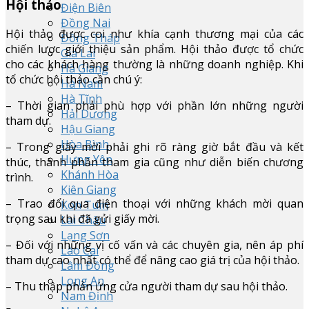
Hội thảo
Điện Biên
Đồng Nai
Hội thảo được coi như khía cạnh thương mại của các
Đồng Tháp
chiến lược giới thiệu sản phẩm. Hội thảo được tổ chức
Gia Lai
cho các khách hàng thường là những doanh nghiệp. Khi
Hà Giang
tổ chức hội thảo cần chú ý:
Hà Nam
Hà Tĩnh
– Thời gian phải phù hợp với phần lớn những người
Hải Dương
tham dự.
Hậu Giang
Hòa Bình
– Trong giấy mời phải ghi rõ ràng giờ bắt đầu và kết
Hưng Yên
thúc, thành phần tham gia cũng như diễn biến chương
Khánh Hòa
trình.
Kiên Giang
– Trao đổi qua điện thoại với những khách mời quan
Kon Tum
trọng sau khi đã gửi giấy mời.
Lai Châu
Lạng Sơn
– Đối với những vị cố vấn và các chuyên gia, nên áp phí
Lào Cai
tham dự cao nhất có thể để nâng cao giá trị của hội thảo.
Lâm Đồng
Long An
– Thu thập phản ứng cửa người tham dự sau hội thảo.
Nam Định