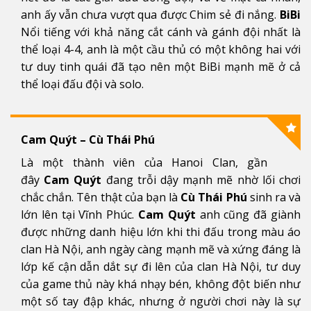
anh ấy vẫn chưa vượt qua được Chim sẻ đi nắng.
BiBi
Nổi tiếng với khả năng cắt cánh và gánh đội nhất là
thể loại 4-4, anh là một cầu thủ có một không hai với
tư duy tinh quái đã tạo nên một BiBi mạnh mẽ ở cả
thể loại đấu đội và solo.
Cam Quýt – Cù Thái Phú
Là một thành viên của Hanoi Clan, gần
đây
Cam Quýt
đang trỗi dậy mạnh mẽ nhờ lối chơi
chắc chắn. Tên thật của bạn là
Cù Thái Phú
sinh ra và
lớn lên tại Vĩnh Phúc.
Cam Quýt
anh cũng đã giành
được những danh hiệu lớn khi thi đấu trong màu áo
clan Hà Nội, anh ngày càng mạnh mẽ và xứng đáng là
lớp kế cận dẫn dắt sự đi lên của clan Hà Nội, tư duy
của game thủ này khá nhạy bén, không đột biến như
một số tay đập khác, nhưng ở người chơi này là sự