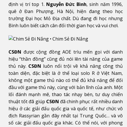
định vị trí top 1.
Nguyễn Đức Bình
, sinh năm 1996,
quê ở Đan Phượng, Hà Nội, hiện đang theo học
trường Đại học Mỏ Địa chất. Dù đang đi học nhưng
Bình luôn biết cách cân đối thời gian học và vui chơi.
CSĐN
được cộng đồng AOE trìu mến gọi với danh
hiệu “thần đồng” cũng đủ nói lên tài năng của game
thủ này.
CSĐN
luôn nổi trội về khả năng công thủ
toàn diện, đặc biệt là ở thể loại solo R ở Việt Nam,
không một game thủ nào có thể đủ khả năng để đối
đầu với game thủ này, cùng với bản lĩnh của anh. Một
lối đánh mạnh mẽ, thao tác nhạy bén, tư duy chiến
thuật tốt đã giúp
CSĐN
đã chinh phục rất nhiều danh
hiệu ở các giải đấu quốc gia và quốc tế, như chức vô
địch Rassyrian gần đây nhất tại Trung Quốc… và vô
số các giải đấu quốc gia khác. Có thể nói, với phong