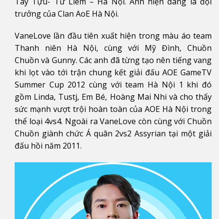
Tây Tựu- Từ Liêm – Hà Nội. Anh hiện đang là đội
trưởng của Clan AoE Hà Nội.
VaneLove lần đầu tiên xuất hiện trong màu áo team
Thanh niên Hà Nội, cùng với Mỹ Đình, Chuồn
Chuồn và Gunny. Các anh đã từng tạo nên tiếng vang
khi lọt vào tới trận chung kết giải đấu AOE GameTV
Summer Cup 2012 cùng với team Hà Nội 1 khi đó
gồm Linda, Tustj, Em Bé, Hoàng Mai Nhi và cho thấy
sức mạnh vượt trội hoàn toàn của AOE Hà Nội trong
thể loại 4vs4. Ngoài ra VaneLove còn cùng với Chuồn
Chuồn giành chức Á quân 2vs2 Assyrian tại một giải
đấu hồi năm 2011.