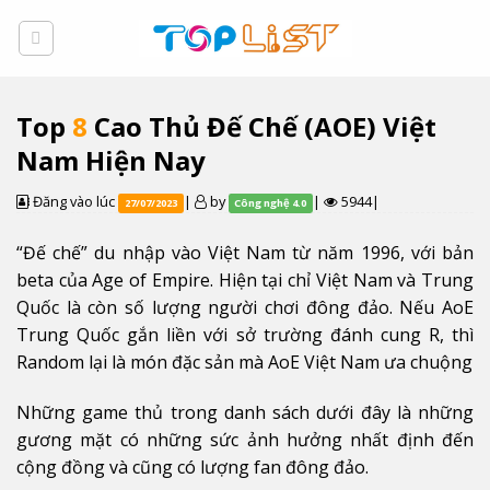
Skip
to
content
Top
8
Cao Thủ Đế Chế (AOE) Việt
Nam Hiện Nay
Đăng vào lúc
|
by
|
5944|
27/07/2023
Công nghệ 4.0
“Đế chế” du nhập vào Việt Nam từ năm 1996, với bản
beta của Age of Empire. Hiện tại chỉ Việt Nam và Trung
Quốc là còn số lượng người chơi đông đảo. Nếu AoE
Trung Quốc gắn liền với sở trường đánh cung R, thì
Random lại là món đặc sản mà AoE Việt Nam ưa chuộng
Những game thủ trong danh sách dưới đây là những
gương mặt có những sức ảnh hưởng nhất định đến
cộng đồng và cũng có lượng fan đông đảo.