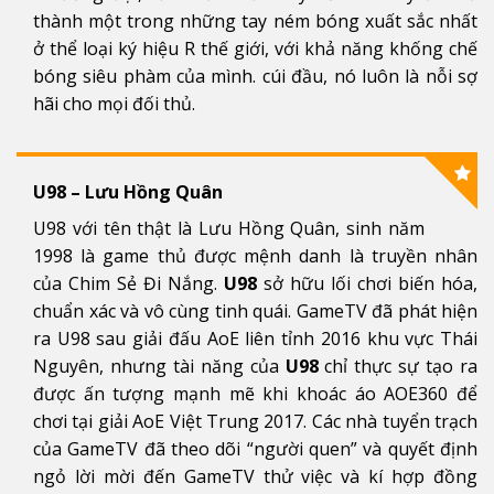
thành một trong những tay ném bóng xuất sắc nhất
ở thể loại ký hiệu R thế giới, với khả năng khống chế
bóng siêu phàm của mình. cúi đầu, nó luôn là nỗi sợ
hãi cho mọi đối thủ.
U98 – Lưu Hồng Quân
U98 với tên thật là Lưu Hồng Quân, sinh năm
1998 là game thủ được mệnh danh là truyền nhân
của Chim Sẻ Đi Nắng.
U98
sở hữu lối chơi biến hóa,
chuẩn xác và vô cùng tinh quái. GameTV đã phát hiện
ra U98 sau giải đấu
AoE liên tỉnh 2016
khu vực Thái
Nguyên, nhưng tài năng của
U98
chỉ thực sự tạo ra
được ấn tượng mạnh mẽ khi khoác áo AOE360 để
chơi tại giải AoE Việt Trung 2017. Các nhà tuyển trạch
của GameTV đã theo dõi “người quen” và quyết định
ngỏ lời mời đến GameTV thử việc và kí hợp đồng