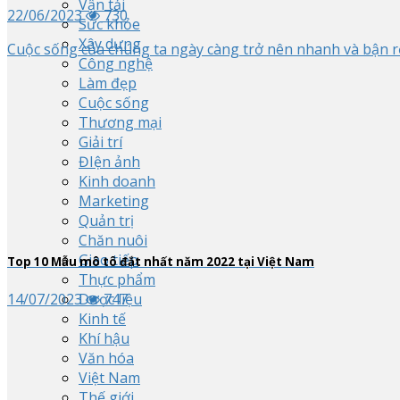
Vận tải
22/06/2023
730
Sức khỏe
Xây dựng
Cuộc sống của chúng ta ngày càng trở nên nhanh và bận rộ
Công nghệ
Làm đẹp
Cuộc sống
Thương mại
Giải trí
ĐIện ảnh
Kinh doanh
Marketing
Quản trị
Chăn nuôi
Giao tiếp
Top
10
Mẫu mô tô đắt nhất năm 2022 tại Việt Nam
Thực phẩm
14/07/2023
747
Dược liệu
Kinh tế
Khí hậu
Văn hóa
Việt Nam
Thế giới