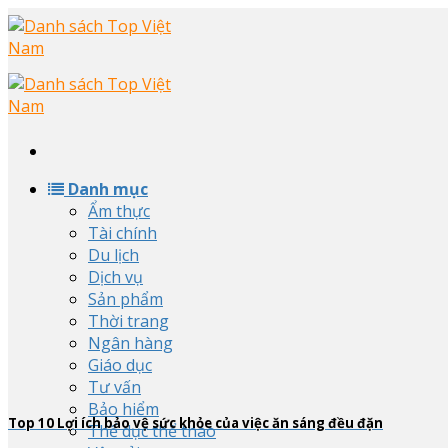
Skip
to
content
Danh mục
Ẩm thực
Tài chính
Du lịch
Dịch vụ
Sản phẩm
Thời trang
Ngân hàng
Giáo dục
Tư vấn
Bảo hiểm
Top
10
Lợi ích bảo vệ sức khỏe của việc ăn sáng đều đặn
Thể dục thể thao