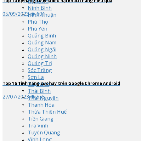
Nghệ An
Top
10
Kỹ năng xử lý khiếu nại khách hàng hiệu quả
Ninh Bình
05/09/2023
601
Ninh Thuận
Phú Thọ
Phú Yên
Quảng Bình
Quảng Nam
Quảng Ngãi
Quảng Ninh
Quảng Trị
Sóc Trăng
Sơn La
Top
16
Tính năng cực hay trên Google Chrome Android
Tây Ninh
Thái Bình
27/07/2023
555
Thái Nguyên
Thanh Hóa
Thừa Thiên Huế
Tiền Giang
Trà Vinh
Tuyên Quang
Vĩnh Long