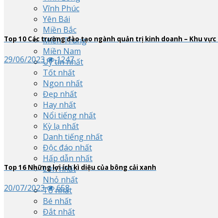
Vĩnh Phúc
Yên Bái
Miền Bắc
Top
10
Các trường đào tạo ngành quản trị kinh doanh – Khu vự
Miền Trung
Miền Nam
29/06/2023
1247
Uy tín nhất
Tốt nhất
Ngon nhất
Đẹp nhất
Hay nhất
Nổi tiếng nhất
Kỳ lạ nhất
Danh tiếng nhất
Độc đáo nhất
Hấp dẫn nhất
Top
16
Những lợi ích kì diệu của bông cải xanh
Lớn nhất
Nhỏ nhất
20/07/2023
658
To nhất
Bé nhất
Đắt nhất