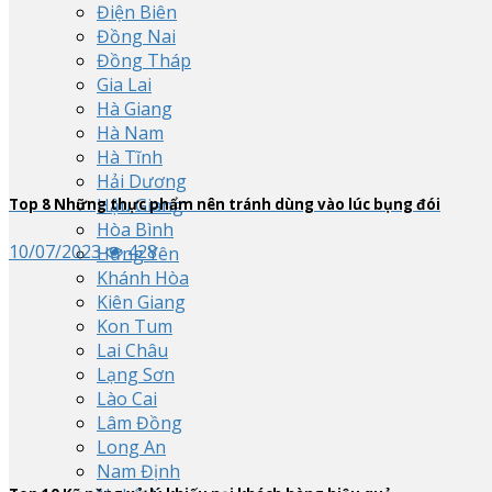
Điện Biên
Đồng Nai
Đồng Tháp
Gia Lai
Hà Giang
Hà Nam
Hà Tĩnh
Hải Dương
Hậu Giang
Top
8
Những thực phẩm nên tránh dùng vào lúc bụng đói
Hòa Bình
10/07/2023
428
Hưng Yên
Khánh Hòa
Kiên Giang
Kon Tum
Lai Châu
Lạng Sơn
Lào Cai
Lâm Đồng
Long An
Nam Định