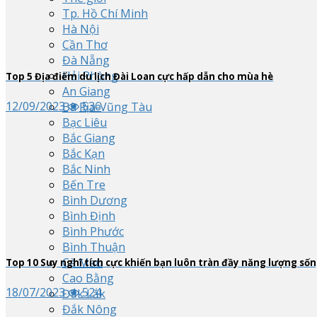
Tp. Hồ Chí Minh
Hà Nội
Cần Thơ
Đà Nẵng
Hải Phòng
Top
5
Địa điểm du lịch Đài Loan cực hấp dẫn cho mùa hè
An Giang
12/09/2023
536
Bà Rịa-Vũng Tàu
Bạc Liêu
Bắc Giang
Bắc Kạn
Bắc Ninh
Bến Tre
Bình Dương
Bình Định
Bình Phước
Bình Thuận
Cà Mau
Top
10
Suy nghĩ tích cực khiến bạn luôn tràn đầy năng lượng số
Cao Bằng
18/07/2023
524
Đắk Lắk
Đắk Nông