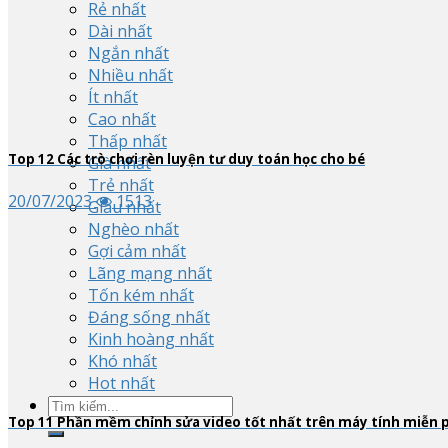
Rẻ nhất
Dài nhất
Ngắn nhất
Nhiều nhất
Ít nhất
Cao nhất
Thấp nhất
Top
12
Các trò chơi rèn luyện tư duy toán học cho bé
Già nhất
Trẻ nhất
20/07/2023
1513
Giàu nhất
Nghèo nhất
Gợi cảm nhất
Lãng mạng nhất
Tốn kém nhất
Đáng sống nhất
Kinh hoàng nhất
Khó nhất
Hot nhất
Top
11
Phần mềm chỉnh sửa video tốt nhất trên máy tính miễn 