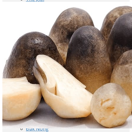
Tp. Hồ Chí Minh
Hà Nội
Cần Thơ
Đà Nẵng
Hải Phòng
An Giang
Bà Rịa-Vũng Tàu
Bạc Liêu
Bắc Giang
Bắc Kạn
Bắc Ninh
Bến Tre
Bình Dương
Bình Định
Bình Phước
Bình Thuận
Cà Mau
Cao Bằng
Đắk Lắk
Đắk Nông