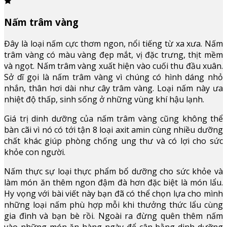
Nấm trâm vàng
Đây là loại nấm cực thơm ngon, nổi tiếng từ xa xưa. Nấm
trâm vàng có màu vàng đẹp mắt, vị đặc trưng, thịt mềm
và ngọt. Nấm trâm vàng xuất hiện vào cuối thu đầu xuân.
Sở dĩ gọi là nấm trâm vàng vì chúng có hình dáng nhỏ
nhắn, thân hơi dài như cây trâm vàng. Loại nấm này ưa
nhiệt độ thấp, sinh sống ở những vùng khí hậu lạnh.
Giá trị dinh dưỡng của nấm trâm vàng cũng không thể
bàn cãi vì nó có tới tận 8 loại axit amin cùng nhiều dưỡng
chất khác giúp phòng chống ung thư và có lợi cho sức
khỏe con người.
Nấm thực sự loại thực phẩm bổ dưỡng cho sức khỏe và
làm món ăn thêm ngon đậm đà hơn đặc biệt là món lẩu.
Hy vọng với bài viết này bạn đã có thể chọn lựa cho mình
những loại nấm phù hợp mỗi khi thưởng thức lẩu cùng
gia đình và bạn bè rồi. Ngoài ra đừng quên thêm nấm
vào những món ăn hàng ngày để cân bằng dinh dưỡng