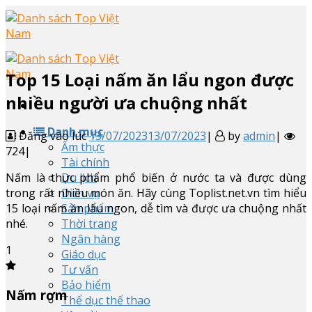
Skip
to
content
Top
15
Loại nấm ăn lẩu ngon được
nhiều người ưa chuộng nhất
Danh mục
Đăng vào lúc
13/07/2023
13/07/2023
|
by
admin
|
Ẩm thực
724|
Tài chính
Nấm là thực phẩm phổ biến ở nước ta và được dùng
Du lịch
trong rất nhiều món ăn. Hãy cùng Toplist.net.vn tìm hiểu
Dịch vụ
15 loại nấm ăn lẩu ngon, dễ tìm và được ưa chuộng nhất
Sản phẩm
nhé.
Thời trang
Ngân hàng
1
Giáo dục
Tư vấn
Bảo hiểm
Nấm rơm
Thể dục thể thao