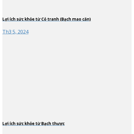
Lợi ích sức khỏe từ Cỏ tranh (Bạch mao căn)
Th3 5, 2024
Lợi ích sức khỏe từ Bạch thược