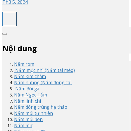
Th3 5, 2024
Nội dung
Nấm rơm
Nấm mộc nhĩ (Nấm tai mèo)
Nấm kim châm
Nấm hương (Nấm đông cô)
Nấm đùi gà
Nấm Ngọc Tẩm
Nấm linh chi
Nấm đông trùng hạ thảo
Nấm mối tự nhiên
Nấm mối đen
Nấm mỡ