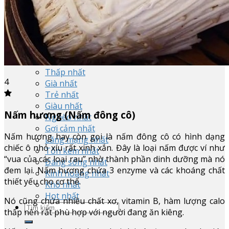
Rẻ nhất
Dài nhất
Ngắn nhất
Nhiều nhất
Ít nhất
Cao nhất
Thấp nhất
4
Già nhất
Trẻ nhất
Giàu nhất
Nấm hương (Nấm đông cô)
Nghèo nhất
Gợi cảm nhất
Nấm hương hay còn gọi là nấm đông cô có hình dạng
Lãng mạng nhất
chiếc ô nhỏ xíu rất xinh xắn. Đây là loại nấm được ví như
Tốn kém nhất
“vua của các loại rau” nhờ thành phần dinh dưỡng mà nó
Đáng sống nhất
đem lại. Nấm hương chứa 3 enzyme và các khoáng chất
Kinh hoàng nhất
thiết yếu cho cơ thể.
Khó nhất
Hot nhất
Nó cũng chứa nhiều chất xơ, vitamin B, hàm lượng calo
thấp nên rất phù hợp với người đang ăn kiêng.