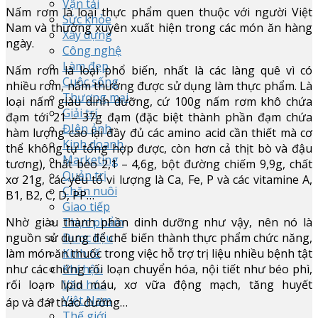
Vận tải
Nấm rơm là loại thực phẩm quen thuộc với người Việt
Sức khỏe
Nam và thường xuyên xuất hiện trong các món ăn hàng
Xây dựng
ngày.
Công nghệ
Làm đẹp
Nấm rơm là loại phổ biến, nhất là các làng quê vì có
Cuộc sống
nhiều rơm, nấm thường được sử dụng làm thực phẩm. Là
Thương mại
loại nấm giàu dinh dưỡng, cứ 100g nấm rơm khô chứa
Giải trí
đạm tới 21 – 37g đạm (đặc biệt thành phần đạm chứa
ĐIện ảnh
hàm lượng cao lại đầy đủ các amino acid cần thiết mà cơ
Kinh doanh
thể không tự tổng hợp được, còn hơn cả thịt bò và đậu
Marketing
tương), chất béo 2,1 – 4,6g, bột đường chiếm 9,9g, chất
Quản trị
xơ 21g, các yếu tố vi lượng là Ca, Fe, P và các vitamine A,
Chăn nuôi
B1, B2, C, D, PP…
Giao tiếp
Thực phẩm
Nhờ giàu thành phần dinh dưỡng như vậy, nên nó là
Dược liệu
nguồn sử dụng để chế biến thành thực phẩm chức năng,
Kinh tế
làm món ăn thuốc trong việc hỗ trợ trị liệu nhiều bệnh tật
Khí hậu
như các chứng rối loạn chuyển hóa, nội tiết như béo phì,
Văn hóa
rối loạn lipid máu, xơ vữa động mạch, tăng huyết
Việt Nam
áp và đái tháo đường…
Thế giới