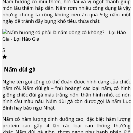
Nấm hương có mùi thơm, hơi dai và vị ngọt thanh giúp
món lẩu thêm hấp dẫn. Nấm rơm nhiều công dụng là vậy
nhưng chúng ta cũng không nên ăn quá 50g nấm một
ngày để tránh đầy bụng khó tiêu, thừa chất.
5
Nấm đùi gà
Nghe tên gọi cũng có thể đoán được hình dạng của chiếc
nấm rồi. Nấm đùi gà – “nữ hoàng” các loại nấm, có hình
giống chiếc đùi gà màu trắng nõn, thân hình nhỏ, có nón
hình cầu màu nâu. Nấm đùi gà còn được gọi là nấm Lục
Bình hay bào ngư Nhật.
Nấm có hàm lượng dinh dưỡng cao, đặc biệt hàm lượng
protein cao gấp 4 lần các loại rau thông thường
khác. Nấm đùi gà giòn, thơm ngon như hạnh nhân. Độ