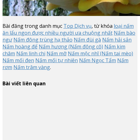
Bài đăng trong danh mục
Top Dịch vụ
, từ khóa
loại nấm
ăn lẩu ngon được nhiều người ưa chuộng nhất
Nấm bào
ngư
Nấm đông trùng hạ thảo
Nấm đùi gà
Nấm hải sản
Nấm hoàng đế
Nấm hương (Nấm đông cô)
Nấm kim
châm
Nấm linh chi
Nấm mỡ
Nấm mộc nhĩ (Nấm tai mèo)
Nấm mối đen
Nấm mối tự nhiên
Nấm Ngọc Tẩm
Nấm
rơm
Nấm trâm vàng
.
Bài viết liên quan