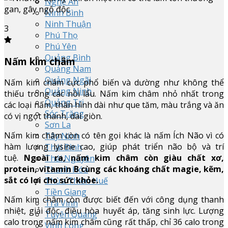
Nghệ An
Ninh Bình
Ninh Thuận
3
Phú Thọ
Phú Yên
Quảng Bình
Nấm kim châm
Quảng Nam
Quảng Ngãi
Nấm kim châm cực phổ biến và dường như không thể
Quảng Ninh
thiếu trong các nồi lẩu. Nấm kim châm nhỏ nhất trong
Quảng Trị
các loại nấm, thân hình dài như que tăm, màu trắng và ăn
Sóc Trăng
có vị ngọt thanh, dai giòn.
Sơn La
Nấm kim châm còn có tên gọi khác là nấm Ích Não vì có
Tây Ninh
hàm lượng lysine cao, giúp phát triển não bộ và trí
Thái Bình
tuệ.
Ngoài ra, nấm kim châm còn giàu chất xơ,
Thái Nguyên
protein, vitamin B cùng các khoáng chất magie, kẽm,
Thanh Hóa
sắt có lợi cho sức khỏe.
Thừa Thiên Huế
Tiền Giang
Nấm kim châm còn được biết đến với công dụng thanh
Trà Vinh
nhiệt, giải độc, điều hòa huyết áp, tăng sinh lực. Lượng
Tuyên Quang
calo trong nấm kim châm cũng rất thấp, chỉ 36 calo trong
Vĩnh Long