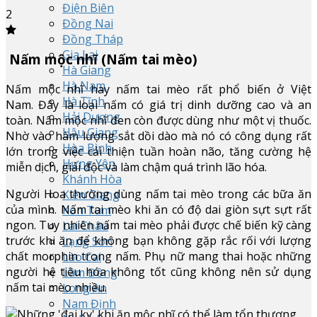
Điện Biên
2
Đồng Nai
Đồng Tháp
Gia Lai
Nấm mộc nhĩ (Nấm tai mèo)
Hà Giang
Hà Nam
Nấm mộc nhĩ hay nấm tai mèo rất phổ biến ở Việt
Hà Tĩnh
Nam. Đây là loại nấm có giá trị dinh dưỡng cao và an
Hải Dương
toàn. Nấm mộc nhĩ đen còn được dùng như một vị thuốc.
Hậu Giang
Nhờ vào hàm lượng sắt dồi dào mà nó có công dụng rất
Hòa Bình
lớn trong việc cải thiện tuần hoàn não, tăng cường hệ
Hưng Yên
miễn dịch, giải độc và làm chậm quá trình lão hóa.
Khánh Hòa
Người Hoa thường dùng nấm tai mèo trong các bữa ăn
Kiên Giang
của mình. Nấm tai mèo khi ăn có độ dai giòn sựt sựt rất
Kon Tum
ngon. Tuy nhiên nấm tai mèo phải được chế biến kỹ càng
Lai Châu
trước khi ăn để không bạn không gặp rắc rối với lượng
Lạng Sơn
chất morphin trong nấm. Phụ nữ mang thai hoặc những
Lào Cai
người hệ tiêu hóa không tốt cũng không nên sử dụng
Lâm Đồng
nấm tai mèo nhiều.
Long An
Nam Định