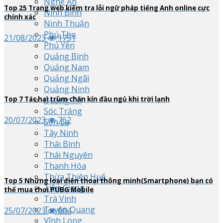
Nghệ An
Top
25
Trang web kiểm tra lỗi ngữ pháp tiếng Anh online cực
Ninh Bình
chính xác
Ninh Thuận
Phú Thọ
21/08/2023
1751
Phú Yên
Quảng Bình
Quảng Nam
Quảng Ngãi
Quảng Ninh
Top
7
Tác hại trùm chăn kín đầu ngủ khi trời lạnh
Quảng Trị
Sóc Trăng
20/07/2023
762
Sơn La
Tây Ninh
Thái Bình
Thái Nguyên
Thanh Hóa
Thừa Thiên Huế
Top
5
Những loại điện thoại thông minh(Smartphone) bạn có
Tiền Giang
thể mua chơi PUBG Mobile
Trà Vinh
Tuyên Quang
25/07/2023
604
Vĩnh Long