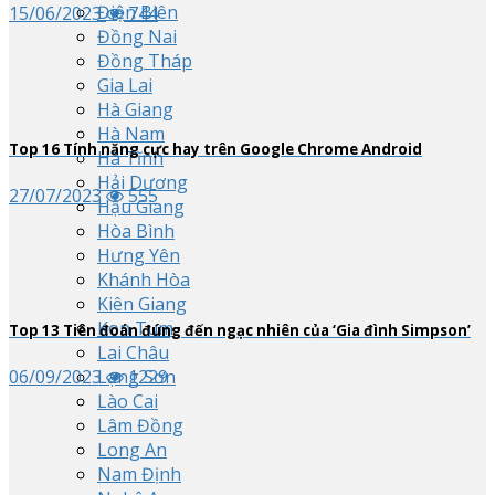
Điện Biên
15/06/2023
744
Đồng Nai
Đồng Tháp
Gia Lai
Hà Giang
Hà Nam
Top
16
Tính năng cực hay trên Google Chrome Android
Hà Tĩnh
Hải Dương
27/07/2023
555
Hậu Giang
Hòa Bình
Hưng Yên
Khánh Hòa
Kiên Giang
Kon Tum
Top
13
Tiên đoán đúng đến ngạc nhiên của ‘Gia đình Simpson’
Lai Châu
Lạng Sơn
06/09/2023
1229
Lào Cai
Lâm Đồng
Long An
Nam Định