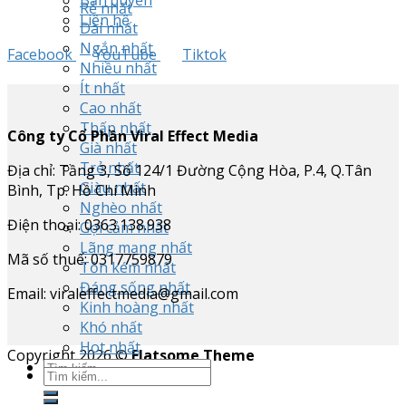
Rẻ nhất
Liên hệ
Dài nhất
Ngắn nhất
Facebook
YouTube
Tiktok
Nhiều nhất
Ít nhất
Cao nhất
Thấp nhất
Công ty Cổ Phần Viral Effect Media
Già nhất
Trẻ nhất
Địa chỉ: Tầng 3, Số 124/1 Đường Cộng Hòa, P.4, Q.Tân
Giàu nhất
Bình, Tp. Hồ Chí Minh
Nghèo nhất
Điện thoại: 0363.138.938
Gợi cảm nhất
Lãng mạng nhất
Mã số thuế: 0317759879
Tốn kém nhất
Đáng sống nhất
Email: viraleffectmedia@gmail.com
Kinh hoàng nhất
Khó nhất
Hot nhất
Copyright 2026 ©
Flatsome Theme