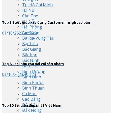
Tp. Hồ Chí Minh
Hà Nội
Cần Thơ
Đà Nẵng
Top
3
Bước giúp xây dựng Customer Insight cơ bản
Hải Phòng
An Giang
01/10/2023
506
Bà Rịa-Vũng Tàu
Bạc Liêu
Bắc Giang
Bắc Kạn
Bắc Ninh
Top
8
Loại nhu cầu đối với sản phẩm
Bến Tre
Bình Dương
01/10/2023
723
Bình Định
Bình Phước
Bình Thuận
Cà Mau
Cao Bằng
Đắk Lắk
Top
10
Bãi biển đẹp nhất Việt Nam
Đắk Nông