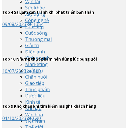
Vận tải
Sức khỏe
Top
4
Sai lầm cần tránh khi phát triển bản thân
Xây dựng
Công nghệ
09/08/2023
1754
Làm đẹp
Cuộc sống
Thương mại
Giải trí
ĐIện ảnh
Kinh doanh
Top
10
Những thực phẩm nên dùng lúc bụng đói
Marketing
Quản trị
10/07/2023
503
Chăn nuôi
Giao tiếp
Thực phẩm
Dược liệu
Kinh tế
Top
9
Khó khăn khi tìm kiếm Insight khách hàng
Khí hậu
Văn hóa
01/10/2023
690
Việt Nam
Thế giới