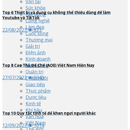
Vận tải
Sức khỏe
Top
6
Thiết bị và dụng cụ không thể thiếu dùng để làm
Xây dựng
Youtube và TikTok
Công nghệ
Làm đẹp
22/08/2023
823
Cuộc sống
Thương mại
Giải trí
ĐIện ảnh
Kinh doanh
Marketing
Top
8
Cao Thủ Đế Chế (AOE) Việt Nam Hiện Nay
Quản trị
27/07/2023
5949
Chăn nuôi
Giao tiếp
Thực phẩm
Dược liệu
Kinh tế
Khí hậu
Top
10
Quy tắc tinh tế để khen ngợi người khác
Văn hóa
Việt Nam
12/09/2023
1014
Thế giới