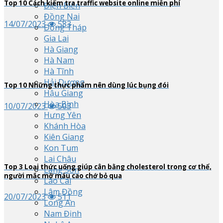
Top
10
Cách kiểm tra traffic website online miễn phí
Điện Biên
Đồng Nai
14/07/2023
583
Đồng Tháp
Gia Lai
Hà Giang
Hà Nam
Hà Tĩnh
Hải Dương
Top
10
Những thực phẩm nên dùng lúc bụng đói
Hậu Giang
Hòa Bình
10/07/2023
503
Hưng Yên
Khánh Hòa
Kiên Giang
Kon Tum
Lai Châu
Top
3
Loại thức uống giúp cân bằng cholesterol trong cơ thể,
Lạng Sơn
người mắc mỡ máu cao chớ bỏ qua
Lào Cai
Lâm Đồng
20/07/2023
511
Long An
Nam Định