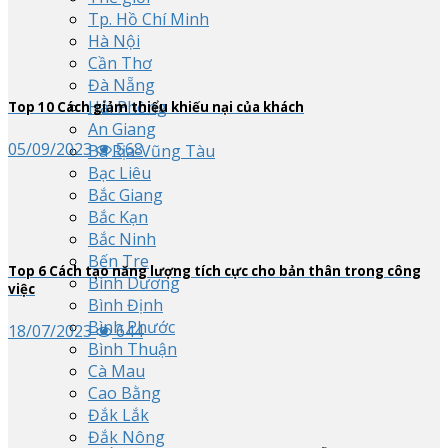
Tp. Hồ Chí Minh
Hà Nội
Cần Thơ
Đà Nẵng
Hải Phòng
Top
10
Cách giảm thiểu khiếu nại của khách
An Giang
05/09/2023
568
Bà Rịa-Vũng Tàu
Bạc Liêu
Bắc Giang
Bắc Kạn
Bắc Ninh
Bến Tre
Top
6
Cách tạo năng lượng tích cực cho bản thân trong công
Bình Dương
việc
Bình Định
Bình Phước
18/07/2023
644
Bình Thuận
Cà Mau
Cao Bằng
Đắk Lắk
Đắk Nông