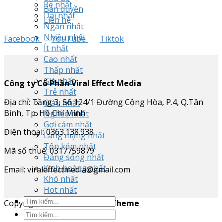
Rẻ nhất
Bản quyền
Dài nhất
Liên hệ
Ngắn nhất
Nhiều nhất
Facebook
YouTube
Tiktok
Ít nhất
Cao nhất
Thấp nhất
Già nhất
Công ty Cổ Phần Viral Effect Media
Trẻ nhất
Địa chỉ: Tầng 3, Số 124/1 Đường Cộng Hòa, P.4, Q.Tân
Giàu nhất
Bình, Tp. Hồ Chí Minh
Nghèo nhất
Gợi cảm nhất
Điện thoại: 0363.138.938
Lãng mạng nhất
Tốn kém nhất
Mã số thuế: 0317759879
Đáng sống nhất
Kinh hoàng nhất
Email: viraleffectmedia@gmail.com
Khó nhất
Hot nhất
Copyright 2026 ©
Flatsome Theme