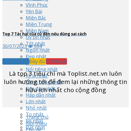
Vĩnh Phúc
Yên Bái
Miền Bắc
Miền Trung
Miền Nam
Top
7
Tác hại của củ dền nếu dùng sai cách
Uy tín nhất
Tốt nhất
30/07/2023
594
Ngon nhất
Đẹp nhất
Khách quan
Đầy đủ
Chính xác
Hay nhất
Nổi tiếng nhất
Là top
3
tiêu chí mà Toplist.net.vn luôn
Kỳ lạ nhất
luôn hướng tới để đem lại những thông tin
Danh tiếng nhất
Độc đáo nhất
hữu ích nhất cho cộng đồng
Hấp dẫn nhất
Lớn nhất
Nhỏ nhất
To nhất
Trang chủ
Bé nhất
Giới thiệu
Đắt nhất
Chủ đề