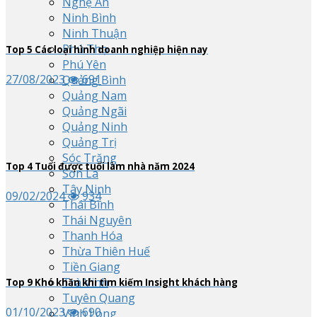
Nghệ An
Ninh Bình
Ninh Thuận
Phú Thọ
Top
5
Các loại hình doanh nghiệp hiện nay
Phú Yên
27/08/2023
691
Quảng Bình
Quảng Nam
Quảng Ngãi
Quảng Ninh
Quảng Trị
Sóc Trăng
Top
4
Tuổi được tuổi làm nhà năm 2024
Sơn La
Tây Ninh
09/02/2024
934
Thái Bình
Thái Nguyên
Thanh Hóa
Thừa Thiên Huế
Tiền Giang
Trà Vinh
Top
9
Khó khăn khi tìm kiếm Insight khách hàng
Tuyên Quang
01/10/2023
690
Vĩnh Long