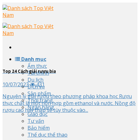
Skip
to
content
Danh mục
Ẩm thực
Top
24
Cách giải rượu bia
Tài chính
Du lịch
10/07/2023
431
Dịch vụ
Sản phẩm
Nguyên lý giải rượu theo phương pháp khoa học Rượu
Thời trang
thực chất là một hỗn hợp gồm ethanol và nước. Nồng độ
Ngân hàng
rượu cao hay thấp sẽ tùy thuộc vào...
Giáo dục
Tư vấn
Bảo hiểm
Thể dục thể thao