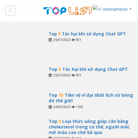
Skip
Vietnamese
▼
to
content
Top
5
Tác hại khi sử dụng Chat GPT
25/07/2023
901
Top
5
Tác hại khi sử dụng Chat GPT
25/07/2023
901
Top
15
Tiền vệ vĩ đại nhất lịch sử bóng
đá thế giới
24/09/2023
1109
Top
3
Loại thức uống giúp cân bằng
cholesterol trong cơ thể, người mắc
mỡ máu cao chớ bỏ qua