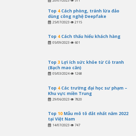
20/07/2023
511
Top
4
Cách phòng, tránh lừa đảo
dùng công nghệ Deepfake
25/07/2023
2115
Top
4
Cách thấu hiểu khách hàng
05/09/2023
601
Top
3
Lợi ích sức khỏe từ Cỏ tranh
(Bạch mao căn)
05/03/2024
1268
Top
4
Các trường đại học sư phạm –
Khu vực miền Trung
29/06/2023
7820
Top
10
Mẫu mô tô đắt nhất năm 2022
tại Việt Nam
14/07/2023
747