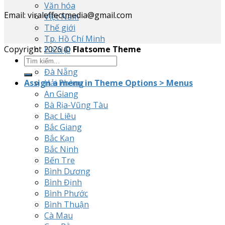
Văn hóa
Email: viraleffectmedia@gmail.com
Việt Nam
Thế giới
Tp. Hồ Chí Minh
Copyright 2026 ©
Flatsome Theme
Hà Nội
Cần Thơ
Đà Nẵng
Assign a menu in Theme Options > Menus
Hải Phòng
An Giang
Bà Rịa-Vũng Tàu
Bạc Liêu
Bắc Giang
Bắc Kạn
Bắc Ninh
Bến Tre
Bình Dương
Bình Định
Bình Phước
Bình Thuận
Cà Mau