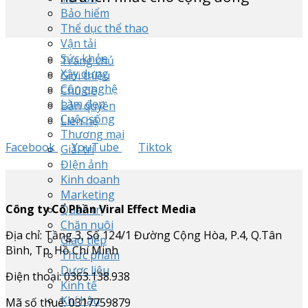
Bảo hiểm
Thể dục thể thao
Vận tải
Sức khỏe
Trang chủ
Xây dựng
Giới thiệu
Công nghệ
Chủ đề
Làm đẹp
Bản quyền
Cuộc sống
Liên hệ
Thương mại
Facebook
YouTube
Tiktok
Giải trí
ĐIện ảnh
Kinh doanh
Marketing
Công ty Cổ Phần Viral Effect Media
Quản trị
Chăn nuôi
Địa chỉ: Tầng 3, Số 124/1 Đường Cộng Hòa, P.4, Q.Tân
Giao tiếp
Bình, Tp. Hồ Chí Minh
Thực phẩm
Dược liệu
Điện thoại: 0363.138.938
Kinh tế
Khí hậu
Mã số thuế: 0317759879