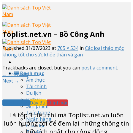
Skip
to
content
Toplist.net.vn – Bồ Công Anh
Published
31/07/2023
at
705 × 534
in
Các loại thảo mộc
không tốt cho sức khỏe thận và gan
Trackbacks are closed, but you can
post a comment
.
Danh mục
←
Previous
Ẩm thực
Next
→
Tài chính
Du lịch
Dịch vụ
Khách quan
Đầy đủ
Chính xác
Sản phẩm
Thời trang
Là top
3
tiêu chí mà Toplist.net.vn luôn
Ngân hàng
luôn hướng tới để đem lại những thông tin
Giáo dục
hữu ích nhất cho cộng đồng
Tư vấn