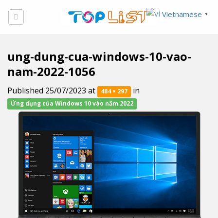
Skip
Vietnamese
▼
to
content
ung-dung-cua-windows-10-vao-
nam-2022-1056
Published
25/07/2023
at
in
484 × 297
Ứng dụng của Windows 10 vào năm 2022