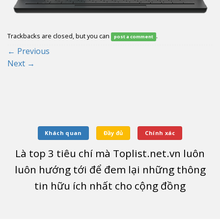
Trackbacks are closed, but you can
.
post a comment
←
Previous
Next
→
Khách quan
Đầy đủ
Chính xác
Là top
3
tiêu chí mà Toplist.net.vn luôn
luôn hướng tới để đem lại những thông
tin hữu ích nhất cho cộng đồng