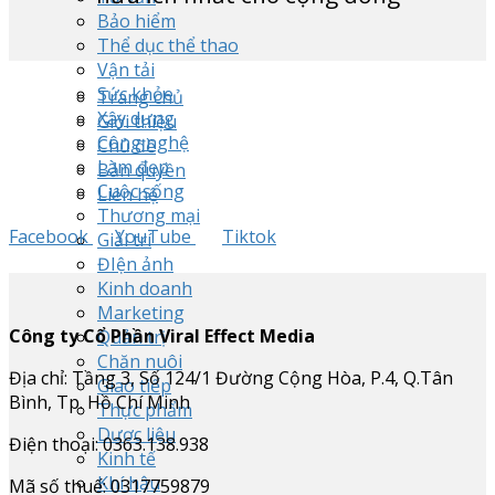
Bảo hiểm
Thể dục thể thao
Vận tải
Sức khỏe
Trang chủ
Xây dựng
Giới thiệu
Công nghệ
Chủ đề
Làm đẹp
Bản quyền
Cuộc sống
Liên hệ
Thương mại
Facebook
YouTube
Tiktok
Giải trí
ĐIện ảnh
Kinh doanh
Marketing
Công ty Cổ Phần Viral Effect Media
Quản trị
Chăn nuôi
Địa chỉ: Tầng 3, Số 124/1 Đường Cộng Hòa, P.4, Q.Tân
Giao tiếp
Bình, Tp. Hồ Chí Minh
Thực phẩm
Dược liệu
Điện thoại: 0363.138.938
Kinh tế
Khí hậu
Mã số thuế: 0317759879