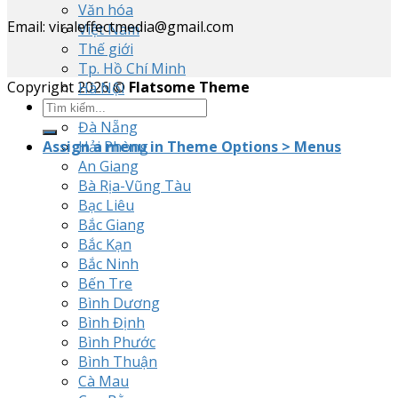
Văn hóa
Email: viraleffectmedia@gmail.com
Việt Nam
Thế giới
Tp. Hồ Chí Minh
Copyright 2026 ©
Flatsome Theme
Hà Nội
Cần Thơ
Đà Nẵng
Assign a menu in Theme Options > Menus
Hải Phòng
An Giang
Bà Rịa-Vũng Tàu
Bạc Liêu
Bắc Giang
Bắc Kạn
Bắc Ninh
Bến Tre
Bình Dương
Bình Định
Bình Phước
Bình Thuận
Cà Mau