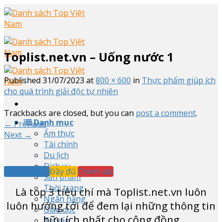
Skip
to
content
Toplist.net.vn – Uống nước 1
Published
31/07/2023
at
800 × 600
in
Thực phẩm giúp ích
cho quá trình giải độc tự nhiên
Trackbacks are closed, but you can
post a comment
.
Danh mục
←
Previous
Ẩm thực
Next
→
Tài chính
Du lịch
Dịch vụ
Khách quan
Đầy đủ
Chính xác
Sản phẩm
Thời trang
Là top
3
tiêu chí mà Toplist.net.vn luôn
Ngân hàng
luôn hướng tới để đem lại những thông tin
Giáo dục
hữu ích nhất cho cộng đồng
Tư vấn