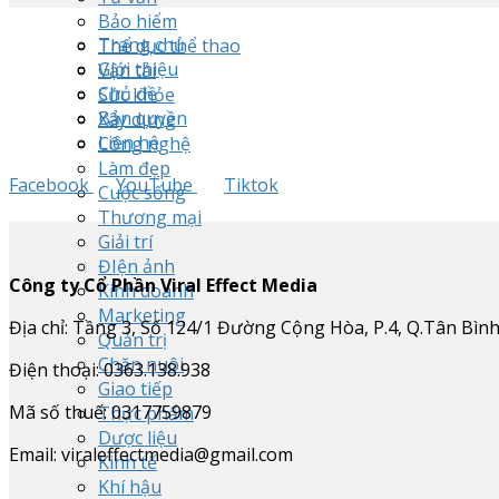
Bảo hiểm
Trang chủ
Thể dục thể thao
Giới thiệu
Vận tải
Chủ đề
Sức khỏe
Bản quyền
Xây dựng
Liên hệ
Công nghệ
Làm đẹp
Facebook
YouTube
Tiktok
Cuộc sống
Thương mại
Giải trí
ĐIện ảnh
Công ty Cổ Phần Viral Effect Media
Kinh doanh
Marketing
Địa chỉ: Tầng 3, Số 124/1 Đường Cộng Hòa, P.4, Q.Tân Bình
Quản trị
Chăn nuôi
Điện thoại: 0363.138.938
Giao tiếp
Mã số thuế: 0317759879
Thực phẩm
Dược liệu
Email: viraleffectmedia@gmail.com
Kinh tế
Khí hậu