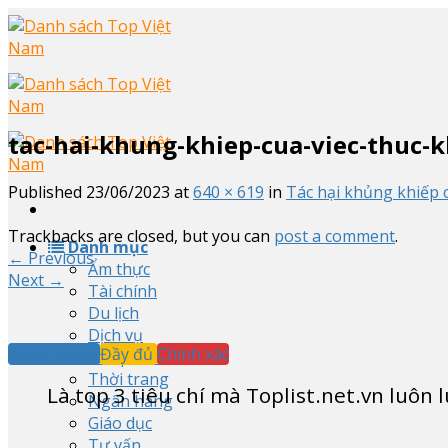
Skip
to
content
tac-hai-khung-khiep-cua-viec-thuc
Published
23/06/2023
at
640 × 619
in
Tác hại khủng khiếp 
Trackbacks are closed, but you can
post a comment
.
Danh mục
←
Previous
Ẩm thực
Next
→
Tài chính
Du lịch
Dịch vụ
Khách quan
Đầy đủ
Chính xác
Sản phẩm
Thời trang
Là top
3
tiêu chí mà Toplist.net.vn luôn
Ngân hàng
Giáo dục
Tư vấn