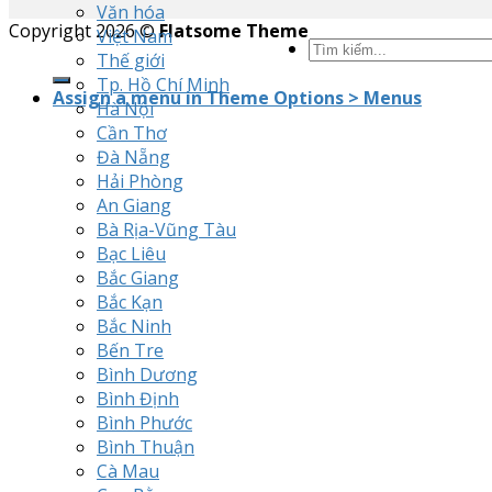
Văn hóa
Copyright 2026 ©
Flatsome Theme
Việt Nam
Thế giới
Tp. Hồ Chí Minh
Assign a menu in Theme Options > Menus
Hà Nội
Cần Thơ
Đà Nẵng
Hải Phòng
An Giang
Bà Rịa-Vũng Tàu
Bạc Liêu
Bắc Giang
Bắc Kạn
Bắc Ninh
Bến Tre
Bình Dương
Bình Định
Bình Phước
Bình Thuận
Cà Mau