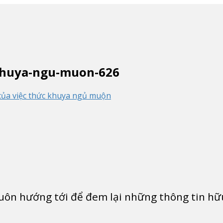
-khuya-ngu-muon-626
của việc thức khuya ngủ muộn
 luôn hướng tới để đem lại những thông tin h