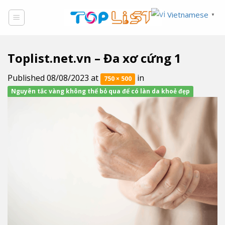
Skip
Vietnamese
▼
to
content
Toplist.net.vn – Đa xơ cứng 1
Published
08/08/2023
at
in
750 × 500
Nguyên tắc vàng không thể bỏ qua để có làn da khoẻ đẹp