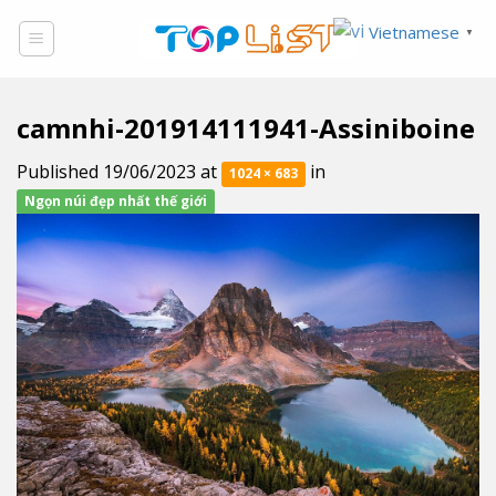
Skip
Vietnamese
▼
to
content
camnhi-201914111941-Assiniboine
Published
19/06/2023
at
in
1024 × 683
Ngọn núi đẹp nhất thế giới