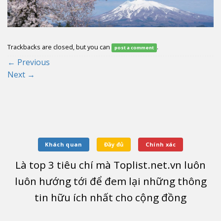
Trackbacks are closed, but you can
.
post a comment
←
Previous
Next
→
Khách quan
Đầy đủ
Chính xác
Là top
3
tiêu chí mà Toplist.net.vn luôn
luôn hướng tới để đem lại những thông
tin hữu ích nhất cho cộng đồng