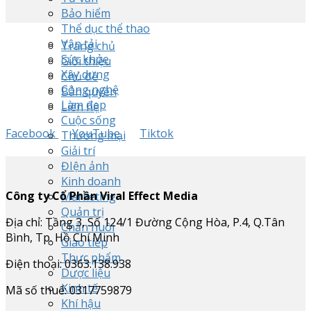
Bảo hiểm
Thể dục thể thao
Vận tải
Trang chủ
Sức khỏe
Giới thiệu
Xây dựng
Chủ đề
Công nghệ
Bản quyền
Làm đẹp
Liên hệ
Cuộc sống
Facebook
YouTube
Tiktok
Thương mại
Giải trí
ĐIện ảnh
Kinh doanh
Công ty Cổ Phần Viral Effect Media
Marketing
Quản trị
Địa chỉ: Tầng 3, Số 124/1 Đường Cộng Hòa, P.4, Q.Tân
Chăn nuôi
Bình, Tp. Hồ Chí Minh
Giao tiếp
Thực phẩm
Điện thoại: 0363.138.938
Dược liệu
Kinh tế
Mã số thuế: 0317759879
Khí hậu