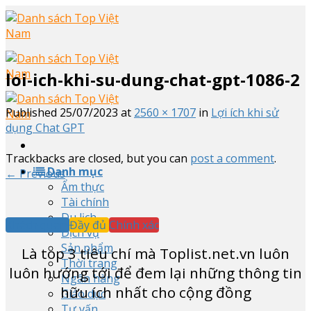
Skip
to
content
loi-ich-khi-su-dung-chat-gpt-1086-2
Published
25/07/2023
at
2560 × 1707
in
Lợi ích khi sử
dụng Chat GPT
Trackbacks are closed, but you can
post a comment
.
Danh mục
←
Previous
Ẩm thực
Tài chính
Du lịch
Khách quan
Đầy đủ
Chính xác
Dịch vụ
Sản phẩm
Là top
3
tiêu chí mà Toplist.net.vn luôn
Thời trang
luôn hướng tới để đem lại những thông tin
Ngân hàng
hữu ích nhất cho cộng đồng
Giáo dục
Tư vấn