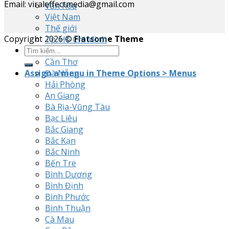
Email: viraleffectmedia@gmail.com
Văn hóa
Việt Nam
Thế giới
Copyright 2026 ©
Flatsome Theme
Tp. Hồ Chí Minh
Hà Nội
Cần Thơ
Assign a menu in Theme Options > Menus
Đà Nẵng
Hải Phòng
An Giang
Bà Rịa-Vũng Tàu
Bạc Liêu
Bắc Giang
Bắc Kạn
Bắc Ninh
Bến Tre
Bình Dương
Bình Định
Bình Phước
Bình Thuận
Cà Mau