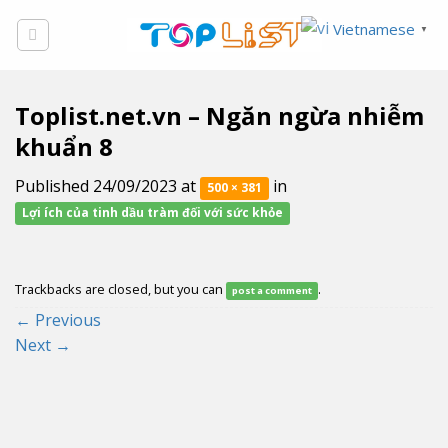
Skip
Vietnamese
▼
to
content
Toplist.net.vn – Ngăn ngừa nhiễm
khuẩn 8
Published
24/09/2023
at
in
500 × 381
Lợi ích của tinh dầu tràm đối với sức khỏe
Trackbacks are closed, but you can
.
post a comment
←
Previous
Next
→