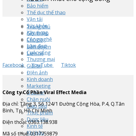
Bảo hiểm
Thể dục thể thao
Vận tải
Sức khỏe
Trang chủ
Xây dựng
Giới thiệu
Công nghệ
Chủ đề
Làm đẹp
Bản quyền
Cuộc sống
Liên hệ
Thương mại
Facebook
YouTube
Tiktok
Giải trí
ĐIện ảnh
Kinh doanh
Marketing
Công ty Cổ Phần Viral Effect Media
Quản trị
Chăn nuôi
Địa chỉ: Tầng 3, Số 124/1 Đường Cộng Hòa, P.4, Q.Tân
Giao tiếp
Bình, Tp. Hồ Chí Minh
Thực phẩm
Dược liệu
Điện thoại: 0363.138.938
Kinh tế
Khí hậu
Mã số thuế: 0317759879