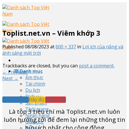
Skip
to
content
Toplist.net.vn – Viêm khớp 3
Published
08/08/2023
at
600 × 337
in
Lợi ích của nắng và
ánh sáng mặt trời
Trackbacks are closed, but you can
post a comment
.
Danh mục
←
Previous
Ẩm thực
Next
→
Tài chính
Du lịch
Dịch vụ
Khách quan
Đầy đủ
Chính xác
Sản phẩm
Thời trang
Là top
3
tiêu chí mà Toplist.net.vn luôn
Ngân hàng
luôn hướng tới để đem lại những thông tin
Giáo dục
hữu ích nhất cho cộng đồng
Tư vấn