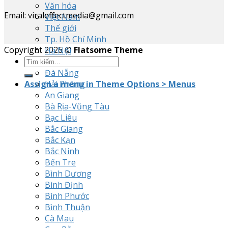
Văn hóa
Email: viraleffectmedia@gmail.com
Việt Nam
Thế giới
Tp. Hồ Chí Minh
Copyright 2026 ©
Flatsome Theme
Hà Nội
Cần Thơ
Đà Nẵng
Assign a menu in Theme Options > Menus
Hải Phòng
An Giang
Bà Rịa-Vũng Tàu
Bạc Liêu
Bắc Giang
Bắc Kạn
Bắc Ninh
Bến Tre
Bình Dương
Bình Định
Bình Phước
Bình Thuận
Cà Mau