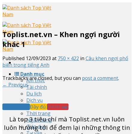
Skip
to
content
Toplist.net.vn – Khen ngợi người
khác 1
Published
12/09/2023
at
750 × 422
in
Câu khen ngợi phổ
biến trong tiếng Anh
Danh mục
Trackbacks are closed, but you can
post a comment
.
Ẩm thực
←
Previous
Tài chính
Du lịch
Dịch vụ
Khách quan
Đầy đủ
Chính xác
Sản phẩm
Thời trang
Là top
3
tiêu chí mà Toplist.net.vn luôn
Ngân hàng
luôn hướng tới để đem lại những thông tin
Giáo dục
Tư vấn