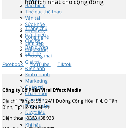
hữu ích nhất cho cộng đồng
Bảo hiểm
Thể dục thể thao
Vận tải
Sức khỏe
Trang chủ
Xây dựng
Giới thiệu
Công nghệ
Chủ đề
Làm đẹp
Bản quyền
Cuộc sống
Liên hệ
Thương mại
Giải trí
Facebook
YouTube
Tiktok
ĐIện ảnh
Kinh doanh
Marketing
Quản trị
Công ty Cổ Phần Viral Effect Media
Chăn nuôi
Giao tiếp
Địa chỉ: Tầng 3, Số 124/1 Đường Cộng Hòa, P.4, Q.Tân
Thực phẩm
Bình, Tp. Hồ Chí Minh
Dược liệu
Điện thoại: 0363.138.938
Kinh tế
Khí hậu